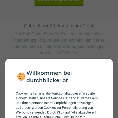
Cable Fiber 20 Frastanz im Detail
Der Tarif Cable Fiber 20 Frastanz ermöglicht die
Internetnutzung zuhause und enthält unlimitiertes
Datenvolumen mit einer Downloadgeschwindigkeit
von bis zu 20 Mbit/s.
weitere Tarife von highspeed
Willkommen bei
durchblicker.at
Gebühren
Cookies helfen uns, die Funktionalität dieser Website
Beim Tarif Cable Fiber 20 Frastanz fallen monatliche
sicherzustellen, unsere Services laufend zu verbessern
Gebühren von € 19,99 an. Die jährliche Servicepauschale
und Ihnen personalisierte Empfehlungen anzuzeigen
beträgt € 22,00.
außerdem werden Cookies zur Personalisierung von
Werbung verwendet. Durch Klick auf “Alle akzeptieren”
erteilen Sie Ihre ausdrückliche Einwilligung zur