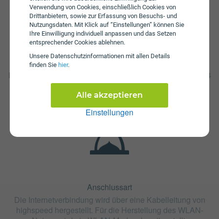
Verwendung von Cookies, einschließlich Cookies von
Drittanbietern, sowie zur Erfassung von Besuchs- und
Nutzungsdaten. Mit Klick auf “Einstellungen” können Sie
Ihre Einwilligung individuell anpassen und das Setzen
entsprechender Cookies ablehnen.
Unsere Daten­schutz­informationen mit allen Details
Fristen
finden Sie
hier
.
Die Vertragslaufzeit bei Cable Fiber 20 Frastanz beträgt 24
Monate. Die Kündigungsfrist beträgt 1 Monat.
Alle akzeptieren
Einstellungen
Anschlussart
Die Internetverbindung wird über eine Kabelleitung von
highspeed hergestellt. Für die Herstellung des WLAN-