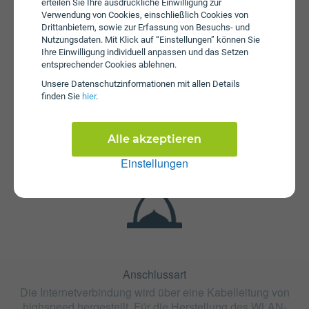
erteilen Sie Ihre ausdrückliche Einwilligung zur
Verwendung von Cookies, einschließlich Cookies von
Drittanbietern, sowie zur Erfassung von Besuchs- und
Nutzungsdaten. Mit Klick auf “Einstellungen” können Sie
Ihre Einwilligung individuell anpassen und das Setzen
entsprechender Cookies ablehnen.
Unsere Daten­schutz­informationen mit allen Details
Fristen
finden Sie
hier
.
Die Vertragslaufzeit bei Fiber 500 Frastanz beträgt 24
Monate. Die Kündigungsfrist beträgt 1 Monat.
Alle akzeptieren
Einstellungen
Anschlussart
Die Internetverbindung wird über eine Kabelleitung von
highspeed hergestellt. Für die Herstellung des WLAN-