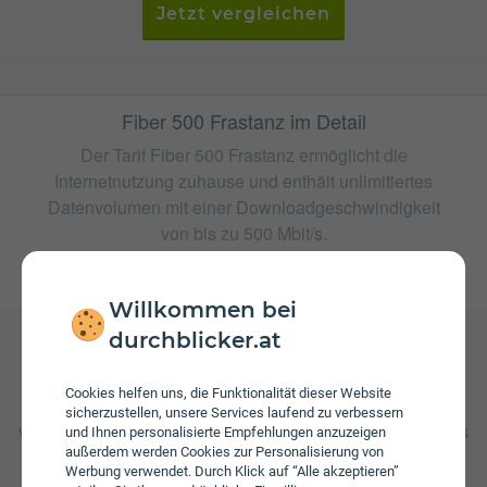
Jetzt vergleichen
Fiber 500 Frastanz im Detail
Der Tarif Fiber 500 Frastanz ermöglicht die
Internetnutzung zuhause und enthält unlimitiertes
Datenvolumen mit einer Downloadgeschwindigkeit
von bis zu 500 Mbit/s.
weitere Tarife von highspeed
Willkommen bei
durchblicker.at
Gebühren
Cookies helfen uns, die Funktionalität dieser Website
Beim Tarif Fiber 500 Frastanz fallen monatliche Gebühren
sicherzustellen, unsere Services laufend zu verbessern
von € 59,99 an. Weiters fallen einmalige Gebühren von bis
und Ihnen personalisierte Empfehlungen anzuzeigen
zu € 24,90 an.
außerdem werden Cookies zur Personalisierung von
Werbung verwendet. Durch Klick auf “Alle akzeptieren”