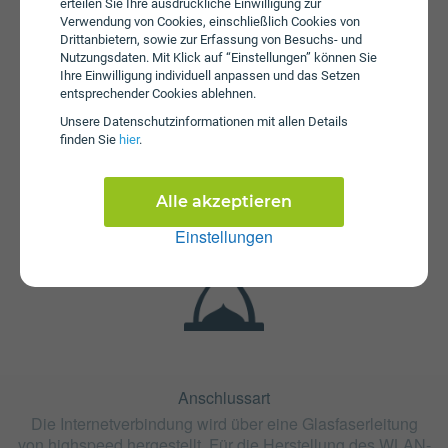
erteilen Sie Ihre ausdrückliche Einwilligung zur
Verwendung von Cookies, einschließlich Cookies von
Drittanbietern, sowie zur Erfassung von Besuchs- und
Nutzungsdaten. Mit Klick auf “Einstellungen” können Sie
Ihre Einwilligung individuell anpassen und das Setzen
entsprechender Cookies ablehnen.
Unsere Daten­schutz­informationen mit allen Details
Fristen
finden Sie
hier
.
Die Vertragslaufzeit bei Glasfaser 1000 Montafon beträgt
24 Monate. Die Kündigungsfrist beträgt 1 Monat.
Alle akzeptieren
Einstellungen
Anschlussart
Die Internetverbindung wird über eine Glasfaserleitung
von highspeed hergestellt. Für die Herstellung des WLAN-