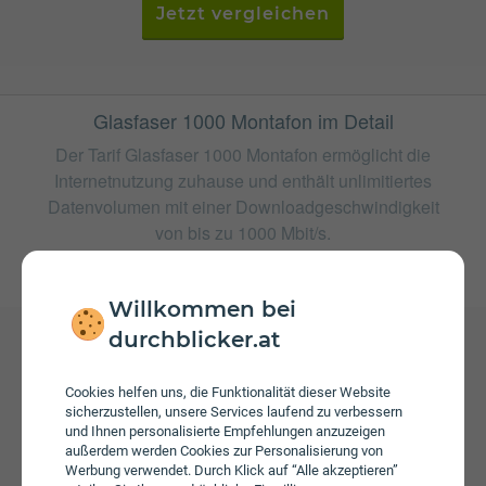
Jetzt vergleichen
Glasfaser 1000 Montafon im Detail
Der Tarif Glasfaser 1000 Montafon ermöglicht die
Internetnutzung zuhause und enthält unlimitiertes
Datenvolumen mit einer Downloadgeschwindigkeit
von bis zu 1000 Mbit/s.
weitere Tarife von highspeed
Willkommen bei
durchblicker.at
Gebühren
Cookies helfen uns, die Funktionalität dieser Website
Beim Tarif Glasfaser 1000 Montafon fallen monatliche
sicherzustellen, unsere Services laufend zu verbessern
Gebühren von € 79,99 an. Weiters fallen einmalige
und Ihnen personalisierte Empfehlungen anzuzeigen
Gebühren von bis zu € 24,90 an.
außerdem werden Cookies zur Personalisierung von
Werbung verwendet. Durch Klick auf “Alle akzeptieren”