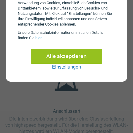
Verwendung von Cookies, einschließlich Cookies von
Drittanbietern, sowie zur Erfassung von Besuchs- und
Nutzungsdaten. Mit Klick auf “Einstellungen” können Sie
Ihre Einwilligung individuell anpassen und das Setzen
entsprechender Cookies ablehnen.
Unsere Daten­schutz­informationen mit allen Details
Fristen
finden Sie
hier
.
Die Vertragslaufzeit bei Fiber 600 beträgt 24 Monate. Die
Kündigungsfrist beträgt 1 Monat.
Alle akzeptieren
Einstellungen
Anschlussart
Die Internetverbindung wird über eine Glasfaserleitung
von highspeed hergestellt. Für die Herstellung des WLAN-
Netzes wird ein WLAN-Modem bereitgestellt.