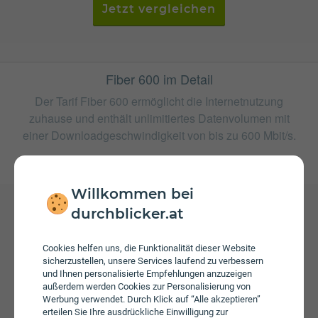
Jetzt vergleichen
Fiber 600 im Detail
Der Tarif Fiber 600 ermöglicht die Internetnutzung
zuhause und enthält unlimitiertes Datenvolumen mit
einer Downloadgeschwindigkeit von bis zu 600 Mbit/s.
weitere Tarife von highspeed
Willkommen bei
durchblicker.at
Gebühren
Beim Tarif Fiber 600 fallen monatliche Gebühren von €
Cookies helfen uns, die Funktionalität dieser Website
sicherzustellen, unsere Services laufend zu verbessern
51,99 an. Weiters fallen einmalige Gebühren von bis zu €
und Ihnen personalisierte Empfehlungen anzuzeigen
99,00 an.
außerdem werden Cookies zur Personalisierung von
Werbung verwendet. Durch Klick auf “Alle akzeptieren”
erteilen Sie Ihre ausdrückliche Einwilligung zur