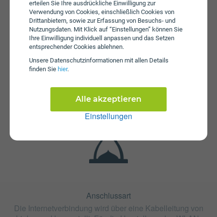
erteilen Sie Ihre ausdrückliche Einwilligung zur
Verwendung von Cookies, einschließlich Cookies von
Drittanbietern, sowie zur Erfassung von Besuchs- und
Nutzungsdaten. Mit Klick auf “Einstellungen” können Sie
Ihre Einwilligung individuell anpassen und das Setzen
entsprechender Cookies ablehnen.
Unsere Daten­schutz­informationen mit allen Details
finden Sie
hier
.
Fristen
Die Vertragslaufzeit bei 130/15 Paznauntal beträgt 24
Monate. Die Kündigungsfrist beträgt 1 Monat.
Alle akzeptieren
Einstellungen
Anschlussart
Die Internetverbindung wird über eine Kabelleitung von