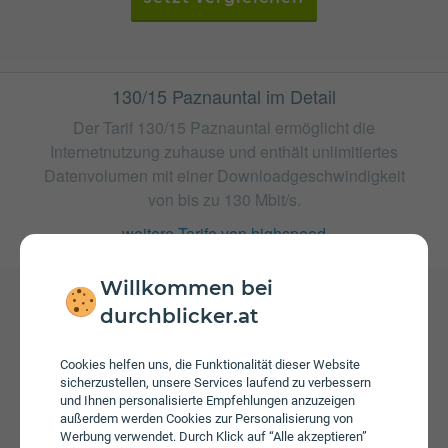
130/15 Paznauntal im Detail
Der Tarif 130/15 Paznauntal ermöglicht die
Internetnutzung zuhause und enthält unlimitiertes
Datenvolumen mit einer Downloadgeschwindigkeit
von bis zu 130 Mbit/s.
weitere Tarife von highspeed
Willkommen bei
durchblicker.at
Gebühren
Beim Tarif 130/15 Paznauntal fallen monatliche Gebühren
Cookies helfen uns, die Funktionalität dieser Website
von € 29,99 an. Die jährliche Servicepauschale beträgt €
sicherzustellen, unsere Services laufend zu verbessern
27,00. Weiters fallen einmalige Gebühren von bis zu €
und Ihnen personalisierte Empfehlungen anzuzeigen
außerdem werden Cookies zur Personalisierung von
79,00 an.
Werbung verwendet. Durch Klick auf “Alle akzeptieren”