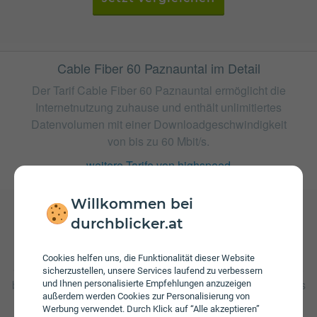
Cable Fiber 60 Paznauntal im Detail
Der Tarif Cable Fiber 60 Paznauntal ermöglicht die
Internetnutzung zuhause und enthält unlimitiertes
Datenvolumen mit einer Downloadgeschwindigkeit
von bis zu 60 Mbit/s.
weitere Tarife von highspeed
Willkommen bei
durchblicker.at
Gebühren
Beim Tarif Cable Fiber 60 Paznauntal fallen monatliche
Cookies helfen uns, die Funktionalität dieser Website
Gebühren von € 19,99 an. Die jährliche Servicepauschale
sicherzustellen, unsere Services laufend zu verbessern
beträgt € 27,00. Weiters fallen einmalige Gebühren von bis
und Ihnen personalisierte Empfehlungen anzuzeigen
außerdem werden Cookies zur Personalisierung von
zu € 79,00 an.
Werbung verwendet. Durch Klick auf “Alle akzeptieren”