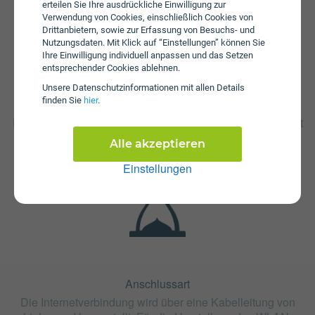
erteilen Sie Ihre ausdrückliche Einwilligung zur
Verwendung von Cookies, einschließlich Cookies von
Drittanbietern, sowie zur Erfassung von Besuchs- und
Nutzungsdaten. Mit Klick auf “Einstellungen” können Sie
Ihre Einwilligung individuell anpassen und das Setzen
entsprechender Cookies ablehnen.
Unsere Daten­schutz­informationen mit allen Details
finden Sie
hier
.
Fristen
Die Vertragslaufzeit bei Cable Fiber 60 Paznauntal beträgt
24 Monate. Die Kündigungsfrist beträgt 1 Monat.
Alle akzeptieren
Einstellungen
Anschlussart
Die Internetverbindung wird über eine Kabelleitung von