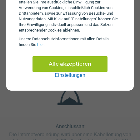
erteilen Sie Ihre ausdrückliche Einwilligung zur
Verwendung von Cookies, einschließlich Cookies von
Drittanbietern, sowie zur Erfassung von Besuchs- und
Nutzungsdaten. Mit Klick auf “Einstellungen” können Sie
Ihre Einwilligung individuell anpassen und das Setzen
entsprechender Cookies ablehnen.
Unsere Daten­schutz­informationen mit allen Details
finden Sie
hier
.
Fristen
Die Vertragslaufzeit bei 65/15 Paznauntal beträgt 24
Monate. Die Kündigungsfrist beträgt 1 Monat.
Alle akzeptieren
Einstellungen
Anschlussart
Die Internetverbindung wird über eine Kabelleitung von