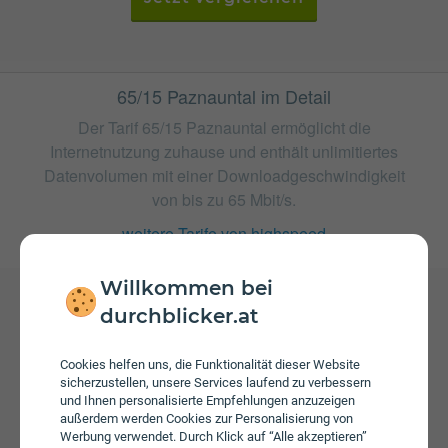
65/15 Paznauntal im Detail
Der Tarif 65/15 Paznauntal ermöglicht die
Internetnutzung zuhause und enthält unlimitiertes
Datenvolumen mit einer Downloadgeschwindigkeit
von bis zu 65 Mbit/s.
weitere Tarife von highspeed
Willkommen bei
durchblicker.at
Gebühren
Beim Tarif 65/15 Paznauntal fallen monatliche Gebühren
Cookies helfen uns, die Funktionalität dieser Website
von € 19,99 an. Die jährliche Servicepauschale beträgt €
sicherzustellen, unsere Services laufend zu verbessern
27,00. Weiters fallen einmalige Gebühren von bis zu €
und Ihnen personalisierte Empfehlungen anzuzeigen
außerdem werden Cookies zur Personalisierung von
79,00 an.
Werbung verwendet. Durch Klick auf “Alle akzeptieren”