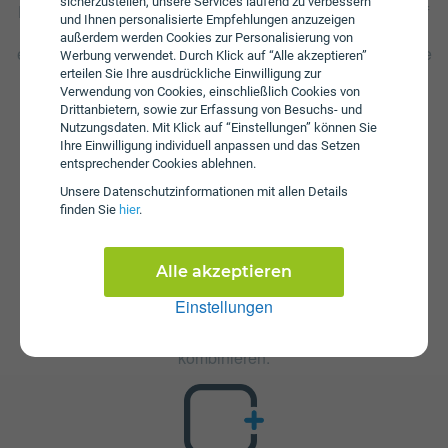
sicherzustellen, unsere Services laufend zu verbessern
Hörbi hinzugenommen werden, um wieder mobilen Zugriff
und Ihnen personalisierte Empfehlungen anzuzeigen
auf das Internet zu haben. Zusätzlich fällt beim Hörbi 30
außerdem werden Cookies zur Personalisierung von
eine Aktivierungsgebühr in Höhe von € 0 an. Es wird keine
Werbung verwendet. Durch Klick auf “Alle akzeptieren”
Servicepauschale erhoben.
erteilen Sie Ihre ausdrückliche Einwilligung zur
Verwendung von Cookies, einschließlich Cookies von
Drittanbietern, sowie zur Erfassung von Besuchs- und
Nutzungsdaten. Mit Klick auf “Einstellungen” können Sie
Ihre Einwilligung individuell anpassen und das Setzen
entsprechender Cookies ablehnen.
Unsere Daten­schutz­informationen mit allen Details
finden Sie
hier
.
Zusatzpakete
Hörbi 30 ist mit verschiedenen Zusatzangeboten
Alle akzeptieren
erweiterbar. Mehr über kombinierbare Zusatzprodukte
Einstellungen
erfahren Sie in unserm Handytarif-Rechner. Dort können
Sie den Tarif nach Belieben mit anderen Angeboten
kombinieren.