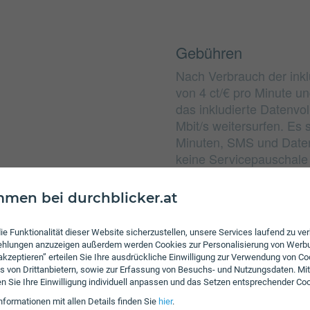
Gebühren
Nach Verbrauch der inkl
von 4 ct/€ pro Minute u
das inkludierte Datenvo
Mbit/s weitersurfen. Es
Minuten, SMS und Daten 
keine Servicepauschale
men bei durchblicker.at
ie Funktionalität dieser Website sicherzustellen, unsere Services laufend zu v
fehlungen anzuzeigen außerdem werden Cookies zur Personalisierung von Werb
 akzeptieren” erteilen Sie Ihre ausdrückliche Einwilligung zur Verwendung von Co
zangeboten erweiterbar.
s von Drittanbietern, sowie zur Erfassung von Besuchs- und Nutzungsdaten. Mit
rfahren Sie in unserm
en Sie Ihre Einwilligung individuell anpassen und das Setzen entsprechender Co
rif nach Belieben mit
nformationen mit allen Details finden Sie
hier
.