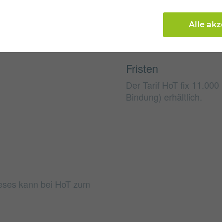
Alle ak
Fristen
Der Tarif HoT fix 11.000
Bindung) erhältlich.
ieses kann bei HoT zum