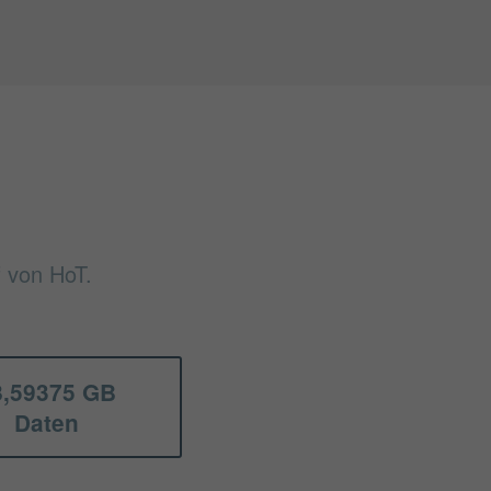
f von HoT.
8,59375 GB
Daten