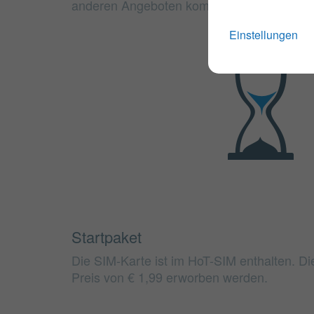
anderen Angeboten kombinieren.
Einstellungen
Startpaket
Die SIM-Karte ist im HoT-SIM enthalten. D
Preis von € 1,99 erworben werden.