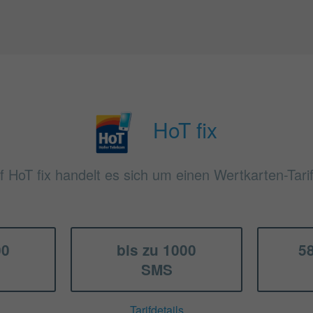
HoT fix
f HoT fix handelt es sich um einen Wertkarten-Tari
00
bis zu 1000
5
SMS
Tarifdetails