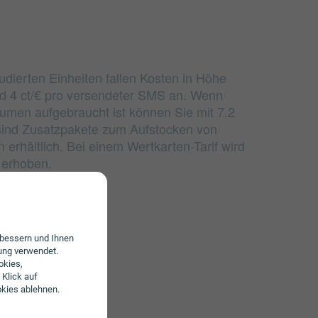
udierten Einheiten fallen Kosten in Höhe
nd 4 ct/€ pro versendeter SMS an. Wenn
lumen aufgebraucht ist können Sie mit 7.2
 sind Zusatzpakete zum Aufstocken von
erhältlich. Bei einem Wertkarten-Tarif wird
 erhoben.
erbessern und Ihnen
ung verwendet.
okies,
 Klick auf
okies ablehnen.