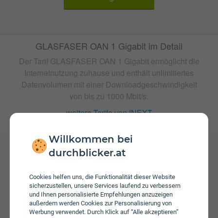
GLASFASER OAN 1 Gigabit im Detail
Der Tarif GLASFASER OAN 1 Gigabit ermöglicht die
Internetnutzung zuhause und enthält unlimitiertes
Datenvolumen mit einer Downloadgeschwindigkeit
von bis zu 1000 Mbit/s.
weitere Tarife von INEXT
Willkommen bei
durchblicker.at
Gebühren
Beim Tarif GLASFASER OAN 1 Gigabit fallen monatliche
Cookies helfen uns, die Funktionalität dieser Website
Gebühren von € 84,00 an. Weiters fallen einmalige
sicherzustellen, unsere Services laufend zu verbessern
Gebühren von bis zu € 45,00 an.
und Ihnen personalisierte Empfehlungen anzuzeigen
außerdem werden Cookies zur Personalisierung von
Werbung verwendet. Durch Klick auf “Alle akzeptieren”