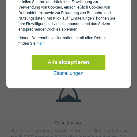
erteilen Sie Ihre ausdrückliche Einwilligung zur
Verwendung von Cookies, einschließlich Cookies von
Drittanbietern, sowie zur Erfassung von Besuchs- und
Nutzungsdaten. Mit Klick auf “Einstellungen” können Sie
Ihre Einwilligung individuell anpassen und das Setzen
entsprechender Cookies ablehnen.
Fristen
Unsere Daten­schutz­informationen mit allen Details
finden Sie
hier
.
Der Tarif GLASFASER OAN 1 Gigabit ist mit 12 Monaten
oder mit 24 Monaten Bindung erhältlich. Die
Kündigungsfrist beträgt 1 Monat.
Alle akzeptieren
Einstellungen
Anschlussart
Die Internetverbindung wird über eine Glasfaserleitung
von INEXT hergestellt. Für die Herstellung des WLAN-