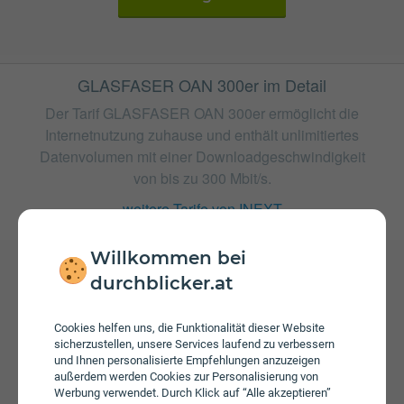
GLASFASER OAN 300er im Detail
Der Tarif GLASFASER OAN 300er ermöglicht die
Internetnutzung zuhause und enthält unlimitiertes
Datenvolumen mit einer Downloadgeschwindigkeit
von bis zu 300 Mbit/s.
weitere Tarife von INEXT
Willkommen bei
durchblicker.at
Gebühren
Beim Tarif GLASFASER OAN 300er fallen monatliche
Cookies helfen uns, die Funktionalität dieser Website
Gebühren von € 44,00 an. Weiters fallen einmalige
sicherzustellen, unsere Services laufend zu verbessern
Gebühren von bis zu € 45,00 an.
und Ihnen personalisierte Empfehlungen anzuzeigen
außerdem werden Cookies zur Personalisierung von
Werbung verwendet. Durch Klick auf “Alle akzeptieren”