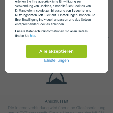
erteilen Sie Ihre ausdrückliche Einwilligung zur
Verwendung von Cookies, einschließlich Cookies von
Drittanbietern, sowie zur Erfassung von Besuchs- und
Nutzungsdaten. Mit Klick auf “Einstellungen” können Sie
Ihre Einwilligung individuell anpassen und das Setzen
entsprechender Cookies ablehnen.
Fristen
Unsere Daten­schutz­informationen mit allen Details
finden Sie
hier
.
Der Tarif GLASFASER OAN 300er ist mit 12 Monaten oder
mit 24 Monaten Bindung erhältlich. Die Kündigungsfrist
beträgt 1 Monat.
Alle akzeptieren
Einstellungen
Anschlussart
Die Internetverbindung wird über eine Glasfaserleitung
von INEXT hergestellt. Für die Herstellung des WLAN-