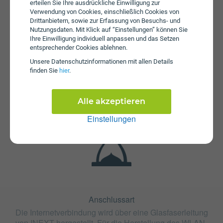
erteilen Sie Ihre ausdrückliche Einwilligung zur
Verwendung von Cookies, einschließlich Cookies von
Drittanbietern, sowie zur Erfassung von Besuchs- und
Nutzungsdaten. Mit Klick auf “Einstellungen” können Sie
Ihre Einwilligung individuell anpassen und das Setzen
entsprechender Cookies ablehnen.
Fristen
Unsere Daten­schutz­informationen mit allen Details
finden Sie
hier
.
Der Tarif GLASFASER öFIBER Gigabit ist mit 12 Monaten
oder mit 24 Monaten Bindung erhältlich. Die
Kündigungsfrist beträgt 1 Monat.
Alle akzeptieren
Einstellungen
Anschlussart
Die Internetverbindung wird über eine Glasfaserleitung
von INEXT hergestellt. Für die Herstellung des WLAN-