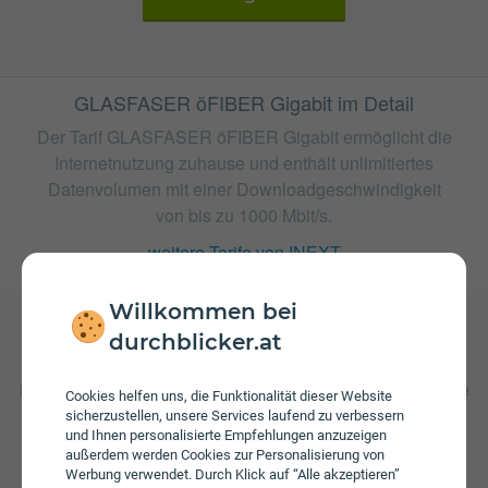
GLASFASER öFIBER Gigabit im Detail
Der Tarif GLASFASER öFIBER Gigabit ermöglicht die
Internetnutzung zuhause und enthält unlimitiertes
Datenvolumen mit einer Downloadgeschwindigkeit
von bis zu 1000 Mbit/s.
weitere Tarife von INEXT
Willkommen bei
durchblicker.at
Gebühren
Beim Tarif GLASFASER öFIBER Gigabit fallen monatliche
Cookies helfen uns, die Funktionalität dieser Website
Gebühren von € 97,00 an. Weiters fallen einmalige
sicherzustellen, unsere Services laufend zu verbessern
Gebühren von bis zu € 99,00 an.
und Ihnen personalisierte Empfehlungen anzuzeigen
außerdem werden Cookies zur Personalisierung von
Werbung verwendet. Durch Klick auf “Alle akzeptieren”