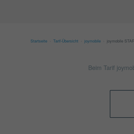
Startseite
›
Tarif-Übersicht
›
joymobile
›
joymobile STA
Beim Tarif joymo