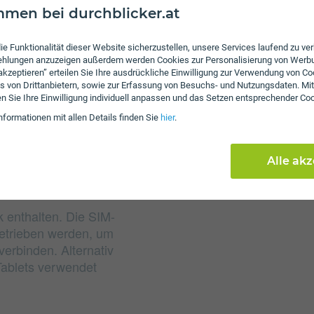
men bei durchblicker.at
Gebühren
Der Tarif joymobile STAR
ie Funktionalität dieser Website sicherzustellen, unsere Services laufend zu v
Einheiten von joymobile
fehlungen anzuzeigen außerdem werden Cookies zur Personalisierung von Werb
Für ein MB Daten sind 9 
 akzeptieren” erteilen Sie Ihre ausdrückliche Einwilligung zur Verwendung von Co
s von Drittanbietern, sowie zur Erfassung von Besuchs- und Nutzungsdaten. Mit
Surfen beträgt dabei 7 M
en Sie Ihre Einwilligung individuell anpassen und das Setzen entsprechender Co
Servicepauschale erhob
nformationen mit allen Details finden Sie
hier
.
Alle ak
k enthalten. Die SIM-
betrieben werden, um
erbinden. Alternativ
Tablets verwendet