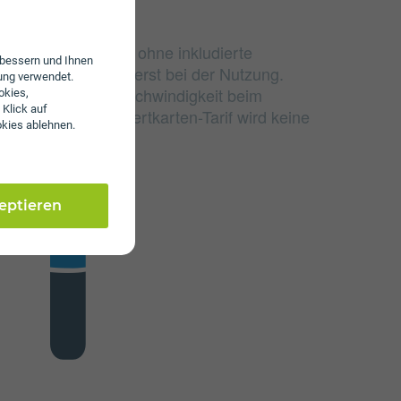
T ist der Basistarif ohne inkludierte
erbessern und Ihnen
. Kosten entstehen erst bei der Nutzung.
ung verwendet.
ct/€ fällig. Die Geschwindigkeit beim
okies,
 Klick auf
bit/s. Bei einem Wertkarten-Tarif wird keine
okies ablehnen.
en.
zeptieren