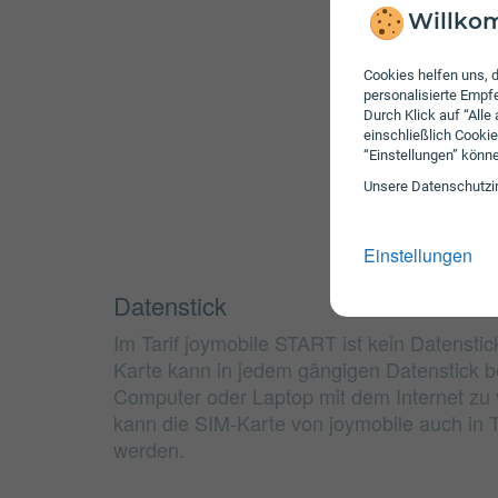
Willkom
Cookies helfen uns, d
personalisierte Emp
Durch Klick auf “Alle
einschließlich Cookie
“Einstellungen” könn
Unsere Daten­schutz­i
Einstellungen
Datenstick
Im Tarif joymobile START ist kein Datenstic
Karte kann in jedem gängigen Datenstick 
Computer oder Laptop mit dem Internet zu v
kann die SIM-Karte von joymobile auch in 
werden.