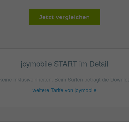
Jetzt vergleichen
joymobile START im Detail
keine Inklusiveinheiten. Beim Surfen beträgt die Downlo
weitere Tarife von joymobile