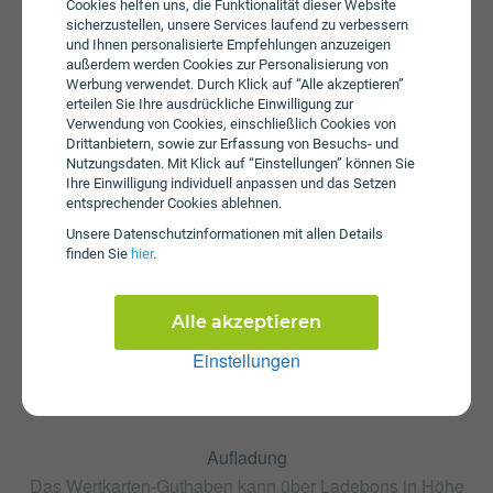
Bei einem Wertkarten-Tarif wird keine Servicepauschale
Cookies helfen uns, die Funktionalität dieser Website
erhoben.
sicherzustellen, unsere Services laufend zu verbessern
und Ihnen personalisierte Empfehlungen anzuzeigen
außerdem werden Cookies zur Personalisierung von
Werbung verwendet. Durch Klick auf “Alle akzeptieren”
erteilen Sie Ihre ausdrückliche Einwilligung zur
Verwendung von Cookies, einschließlich Cookies von
Drittanbietern, sowie zur Erfassung von Besuchs- und
Nutzungsdaten. Mit Klick auf “Einstellungen” können Sie
Ihre Einwilligung individuell anpassen und das Setzen
entsprechender Cookies ablehnen.
Startpaket
Unsere Daten­schutz­informationen mit allen Details
Die SIM-Karte ist im Starterpaket enthalten. Dieses kann
finden Sie
hier
.
bei Lidl Connect zum Preis von € 1,99 erworben werden.
Alle akzeptieren
Einstellungen
Aufladung
Das Wertkarten-Guthaben kann über Ladebons in Höhe