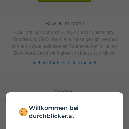
BLACK im Detail
Der Tarif Lidl Connect BLACK enthält unlimitierte
Minuten und SMS, die in alle Netze genutzt werden
können, sowie unlimitiertes Datenvolumen mit einer
Download-Geschwindigkeit von bis zu 150 Mbit/s.
weitere Tarife von Lidl Connect
Gebühren
Nach Verbrauch der inkludierten Einheiten fallen Kosten in
Höhe von 4 ct/€ pro Minute und 4 ct/€ pro versendeter
Willkommen bei
SMS an. Wenn das inkludierte Datenvolumen
durchblicker.at
aufgebraucht ist können Sie mit 60 Mbit/s weitersurfen. Es
sind Zusatzpakete zum Aufstocken von Daten erhältlich.