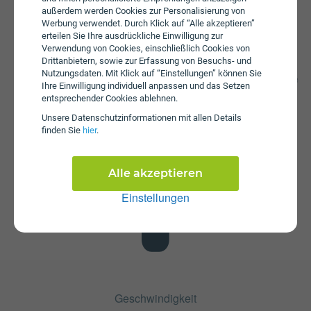
außerdem werden Cookies zur Personalisierung von
Werbung verwendet. Durch Klick auf “Alle akzeptieren”
erteilen Sie Ihre ausdrückliche Einwilligung zur
Verwendung von Cookies, einschließlich Cookies von
Datenstick
Drittanbietern, sowie zur Erfassung von Besuchs- und
Nutzungsdaten. Mit Klick auf “Einstellungen” können Sie
Im Tarif SURF ist kein Datenstick enthalten. Die SIM-Karte
Ihre Einwilligung individuell anpassen und das Setzen
kann in jedem gängigen Datenstick betrieben werden, um
entsprechender Cookies ablehnen.
Computer oder Laptop mit dem Internet zu verbinden.
Unsere Daten­schutz­informationen mit allen Details
Alternativ kann die SIM-Karte von Lidl Connect auch in
finden Sie
hier
.
Tablets verwendet werden.
Alle akzeptieren
Einstellungen
Geschwindigkeit