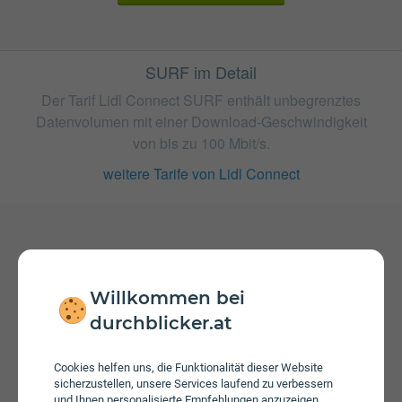
SURF im Detail
Der Tarif Lidl Connect SURF enthält unbegrenztes
Datenvolumen mit einer Download-Geschwindigkeit
von bis zu 100 Mbit/s.
weitere Tarife von Lidl Connect
Gebühren
Nachdem die inkludierte Datenmenge verbraucht ist
Willkommen bei
können Sie mit 60 Mbit/s weitersurfen. Bei einem
durchblicker.at
Wertkarten-Tarif wird keine Servicepauschale erhoben.
Cookies helfen uns, die Funktionalität dieser Website
sicherzustellen, unsere Services laufend zu verbessern
und Ihnen personalisierte Empfehlungen anzuzeigen