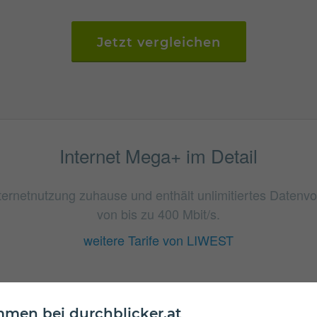
Jetzt vergleichen
Internet Mega+ im Detail
Internetnutzung zuhause und enthält unlimitiertes Daten
von bis zu 400 Mbit/s.
weitere Tarife von LIWEST
men bei durchblicker.at