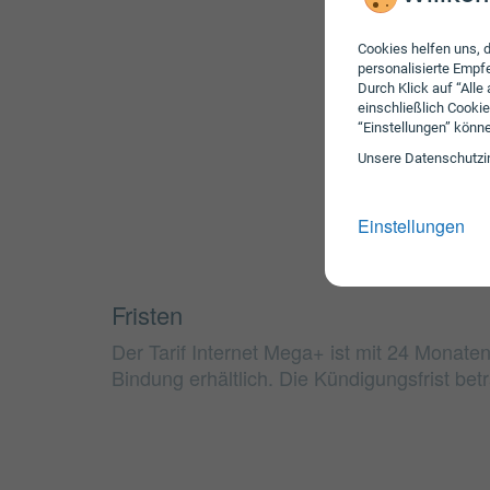
Cookies helfen uns, d
personalisierte Emp
Durch Klick auf “Alle
einschließlich Cookie
“Einstellungen” könn
Unsere Daten­schutz­i
Einstellungen
Fristen
Der Tarif Internet Mega+ ist mit 24 Monate
Bindung erhältlich. Die Kündigungsfrist bet