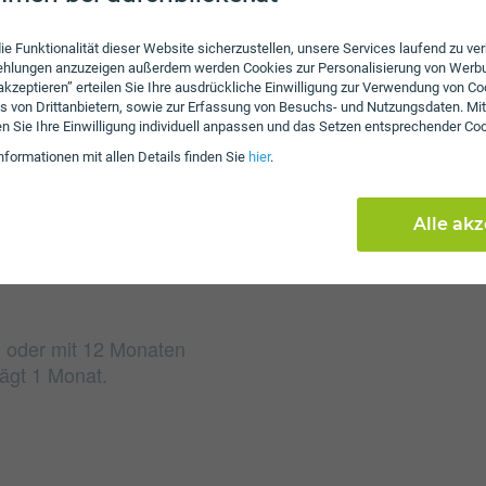
Gebühren
ie Funktionalität dieser Website sicherzustellen, unsere Services laufend zu v
fehlungen anzuzeigen außerdem werden Cookies zur Personalisierung von Werb
Beim Tarif Internet Meg
 akzeptieren” erteilen Sie Ihre ausdrückliche Einwilligung zur Verwendung von Co
s von Drittanbietern, sowie zur Erfassung von Besuchs- und Nutzungsdaten. Mit
151,65 an. Weiters fall
en Sie Ihre Einwilligung individuell anpassen und das Setzen entsprechender Co
an. Die Einmalkosten kö
nformationen mit allen Details finden Sie
hier
.
reduzieren.
Alle ak
n oder mit 12 Monaten
rägt 1 Monat.