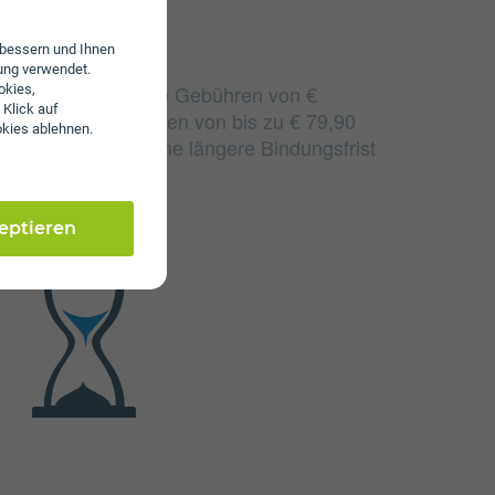
erbessern und Ihnen
ung verwendet.
a+ fallen monatliche Gebühren von €
okies,
 Klick auf
en einmalige Gebühren von bis zu € 79,90
okies ablehnen.
nnen sich durch eine längere Bindungsfrist
zeptieren