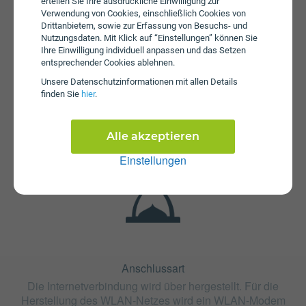
erteilen Sie Ihre ausdrückliche Einwilligung zur
Verwendung von Cookies, einschließlich Cookies von
Drittanbietern, sowie zur Erfassung von Besuchs- und
Nutzungsdaten. Mit Klick auf “Einstellungen” können Sie
Ihre Einwilligung individuell anpassen und das Setzen
entsprechender Cookies ablehnen.
Fristen
Unsere Daten­schutz­informationen mit allen Details
finden Sie
hier
.
Der Tarif Internet Schlau ist mit 24 Monaten oder mit 12
Monaten Bindung erhältlich. Die Kündigungsfrist beträgt 1
Monat.
Alle akzeptieren
Einstellungen
Anschlussart
Die Internetverbindung wird über hergestellt. Für die
Herstellung des WLAN-Netzes wird ein WLAN-Modem