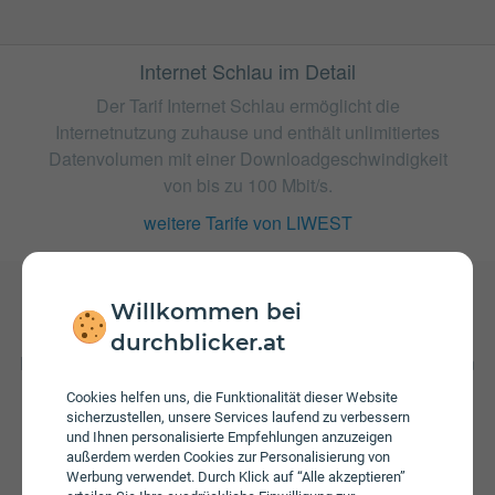
Internet Schlau im Detail
Der Tarif Internet Schlau ermöglicht die
Internetnutzung zuhause und enthält unlimitiertes
Datenvolumen mit einer Downloadgeschwindigkeit
von bis zu 100 Mbit/s.
weitere Tarife von LIWEST
Willkommen bei
Gebühren
durchblicker.at
Beim Tarif Internet Schlau fallen monatliche Gebühren von
€ 36,65 an. Weiters fallen einmalige Gebühren von bis zu
Cookies helfen uns, die Funktionalität dieser Website
€ 79,90 an. Die Einmalkosten können sich durch eine
sicherzustellen, unsere Services laufend zu verbessern
längere Bindungsfrist reduzieren.
und Ihnen personalisierte Empfehlungen anzuzeigen
außerdem werden Cookies zur Personalisierung von
Werbung verwendet. Durch Klick auf “Alle akzeptieren”