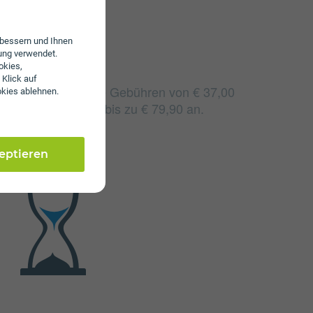
erbessern und Ihnen
ung verwendet.
okies,
 Klick auf
lau fallen monatliche Gebühren von € 37,00
okies ablehnen.
alige Gebühren von bis zu € 79,90 an.
zeptieren