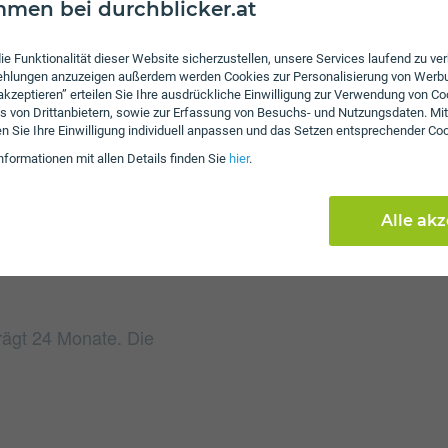
men bei durchblicker.at
ie Funktionalität dieser Website sicherzustellen, unsere Services laufend zu v
fehlungen anzuzeigen außerdem werden Cookies zur Personalisierung von Werb
Gebühren
 akzeptieren” erteilen Sie Ihre ausdrückliche Einwilligung zur Verwendung von Co
s von Drittanbietern, sowie zur Erfassung von Besuchs- und Nutzungsdaten. Mit
Beim Tarif Internet Sch
en Sie Ihre Einwilligung individuell anpassen und das Setzen entsprechender Co
an. Weiters fallen einm
nformationen mit allen Details finden Sie
hier
.
Alle ak
trägt 24 Monate. Die