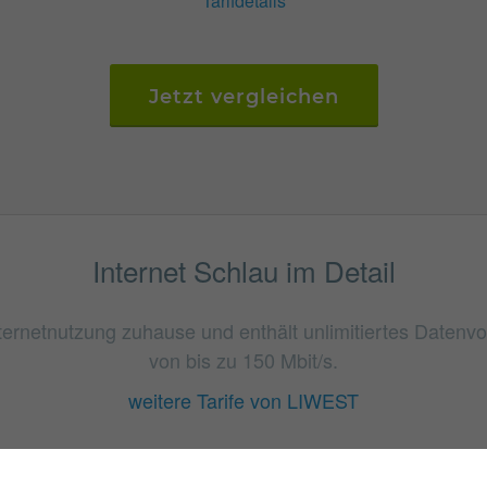
Tarifdetails
Jetzt vergleichen
Internet Schlau im Detail
Internetnutzung zuhause und enthält unlimitiertes Date
von bis zu 150 Mbit/s.
weitere Tarife von LIWEST