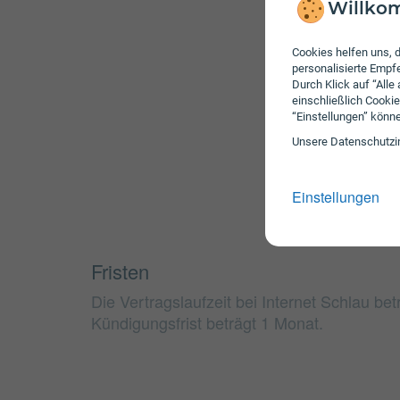
Willkom
Cookies helfen uns, d
personalisierte Emp
Durch Klick auf “Alle
einschließlich Cookie
“Einstellungen” könn
Unsere Daten­schutz­i
Einstellungen
Fristen
Die Vertragslaufzeit bei Internet Schlau be
Kündigungsfrist beträgt 1 Monat.