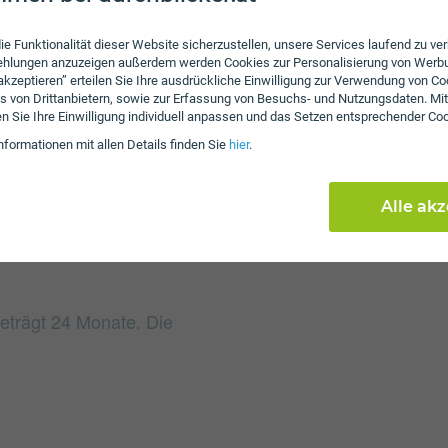
Gebühren
ie Funktionalität dieser Website sicherzustellen, unsere Services laufend zu v
fehlungen anzuzeigen außerdem werden Cookies zur Personalisierung von Werb
Beim Tarif Internet SOL
 akzeptieren” erteilen Sie Ihre ausdrückliche Einwilligung zur Verwendung von Co
s von Drittanbietern, sowie zur Erfassung von Besuchs- und Nutzungsdaten. Mit
21,65 an. Weiters falle
en Sie Ihre Einwilligung individuell anpassen und das Setzen entsprechender Co
Die Einmalkosten können
nformationen mit allen Details finden Sie
hier
.
reduzieren.
Alle ak
beträgt 24 Monate. Die