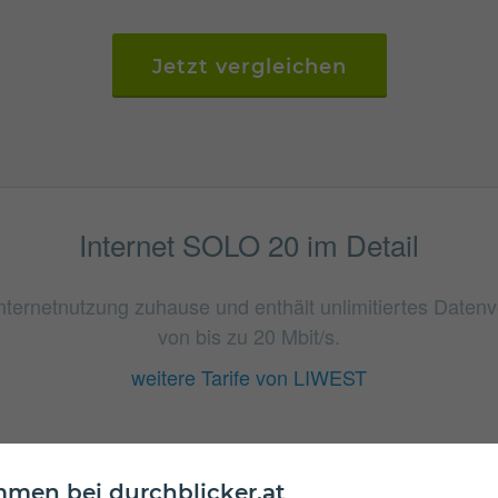
Jetzt vergleichen
Internet SOLO 20 im Detail
 Internetnutzung zuhause und enthält unlimitiertes Date
von bis zu 20 Mbit/s.
weitere Tarife von LIWEST
men bei durchblicker.at