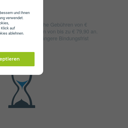
erbessern und Ihnen
ung verwendet.
O 20 fallen monatliche Gebühren von €
okies,
 Klick auf
n einmalige Gebühren von bis zu € 79,90 an.
okies ablehnen.
 sich durch eine längere Bindungsfrist
zeptieren