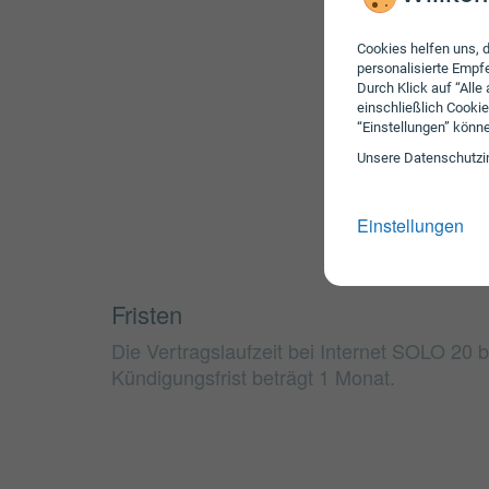
Cookies helfen uns, d
personalisierte Emp
Durch Klick auf “Alle
einschließlich Cookie
“Einstellungen” könn
Unsere Daten­schutz­i
Einstellungen
Fristen
Die Vertragslaufzeit bei Internet SOLO 20 
Kündigungsfrist beträgt 1 Monat.