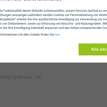
Gebühren
ie Funktionalität dieser Website sicherzustellen, unsere Services laufend zu v
fehlungen anzuzeigen außerdem werden Cookies zur Personalisierung von Werb
Beim Tarif Internet SOL
 akzeptieren” erteilen Sie Ihre ausdrückliche Einwilligung zur Verwendung von Co
s von Drittanbietern, sowie zur Erfassung von Besuchs- und Nutzungsdaten. Mit
31,65 an. Weiters falle
en Sie Ihre Einwilligung individuell anpassen und das Setzen entsprechender Co
Die Einmalkosten können
nformationen mit allen Details finden Sie
hier
.
reduzieren.
Alle ak
beträgt 24 Monate. Die