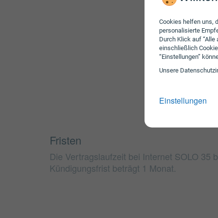
Cookies helfen uns, d
personalisierte Emp
Durch Klick auf “Alle
einschließlich Cookie
“Einstellungen” könn
Unsere Daten­schutz­i
Einstellungen
Fristen
Die Vertragslaufzeit bei Internet SOLO 35 
Kündigungsfrist beträgt 1 Monat.