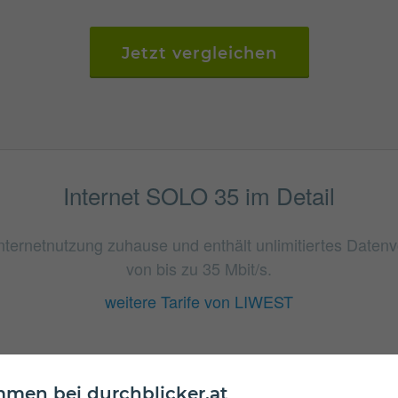
Jetzt vergleichen
Internet SOLO 35 im Detail
 Internetnutzung zuhause und enthält unlimitiertes Date
von bis zu 35 Mbit/s.
weitere Tarife von LIWEST
men bei durchblicker.at