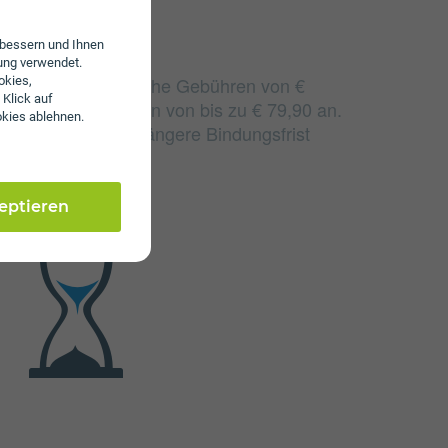
erbessern und Ihnen
ung verwendet.
O 35 fallen monatliche Gebühren von €
okies,
 Klick auf
n einmalige Gebühren von bis zu € 79,90 an.
okies ablehnen.
 sich durch eine längere Bindungsfrist
zeptieren