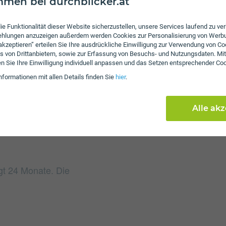
men bei durchblicker.at
ie Funktionalität dieser Website sicherzustellen, unsere Services laufend zu v
fehlungen anzuzeigen außerdem werden Cookies zur Personalisierung von Werb
 akzeptieren” erteilen Sie Ihre ausdrückliche Einwilligung zur Verwendung von Co
Gebühren
s von Drittanbietern, sowie zur Erfassung von Besuchs- und Nutzungsdaten. Mit
en Sie Ihre Einwilligung individuell anpassen und das Setzen entsprechender Co
Beim Tarif Internet Star
an. Weiters fallen einm
nformationen mit allen Details finden Sie
hier
.
Alle ak
ägt 24 Monate. Die