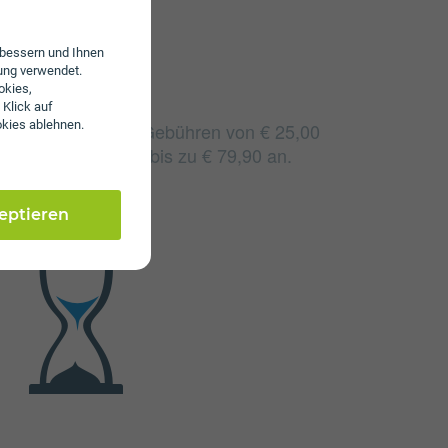
erbessern und Ihnen
ung verwendet.
okies,
 Klick auf
okies ablehnen.
t fallen monatliche Gebühren von € 25,00
alige Gebühren von bis zu € 79,90 an.
zeptieren