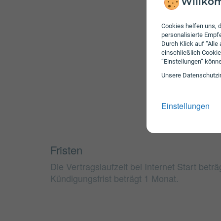
Willkom
Cookies helfen uns, d
personalisierte Emp
Durch Klick auf “Alle
einschließlich Cookie
“Einstellungen” könn
Unsere Daten­schutz­i
Einstellungen
Fristen
Die Vertragslaufzeit bei Internet Start betr
Kündigungsfrist beträgt 1 Monat.