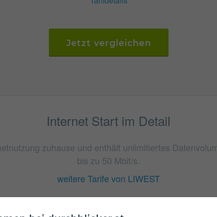
Tarifdetails
Jetzt vergleichen
Internet Start im Detail
ternetnutzung zuhause und enthält unlimitiertes Datenvo
bis zu 50 Mbit/s.
weitere Tarife von LIWEST