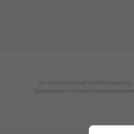
Der Tarif Große Kati! enthält Internet fü
Datenvolumen mit einer Downloadgeschwin