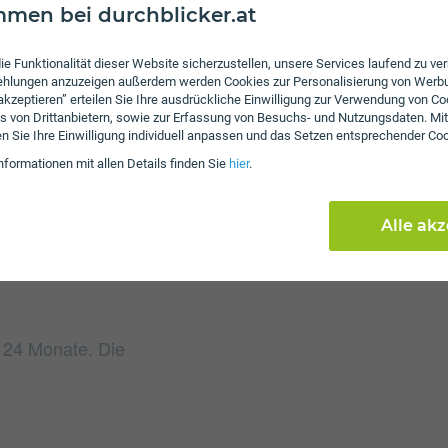
men bei durchblicker.at
ie Funktionalität dieser Website sicherzustellen, unsere Services laufend zu v
Gebühren
fehlungen anzuzeigen außerdem werden Cookies zur Personalisierung von Werb
 akzeptieren” erteilen Sie Ihre ausdrückliche Einwilligung zur Verwendung von Co
Beim Tarif Große Kati! 
s von Drittanbietern, sowie zur Erfassung von Besuchs- und Nutzungsdaten. Mit
Weiters fallen einmalig
en Sie Ihre Einwilligung individuell anpassen und das Setzen entsprechender Co
Einmalkosten können sic
nformationen mit allen Details finden Sie
hier
.
reduzieren.
Alle ak
t 24 Monate. Die