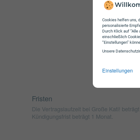
Willkom
Cookies helfen uns, d
personalisierte Emp
Durch Klick auf “Alle
einschließlich Cookie
“Einstellungen” könn
Unsere Daten­schutz­i
Einstellungen
Fristen
Die Vertragslaufzeit bei Große Kati! beträg
Kündigungsfrist beträgt 1 Monat.