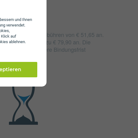
erbessern und Ihnen
ung verwendet.
okies,
fallen monatliche Gebühren von € 51,65 an.
 Klick auf
e Gebühren von bis zu € 79,90 an. Die
okies ablehnen.
h durch eine längere Bindungsfrist
zeptieren