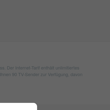
. Der Internet-Tarif enthält unlimitiertes
 Ihnen 90 TV-Sender zur Verfügung, davon