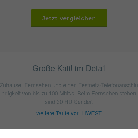
Jetzt vergleichen
Große Kati! im Detail
r Zuhause, Fernsehen und einen Festnetz-Telefonanschluss
digkeit von bis zu 100 Mbit/s. Beim Fernsehen stehen
sind 30 HD Sender.
weitere Tarife von LIWEST