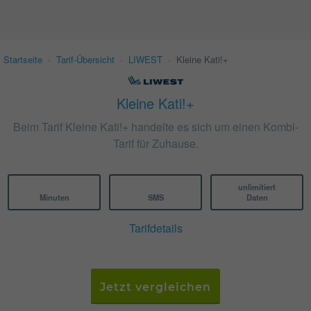
Startseite
›
Tarif-Übersicht
›
LIWEST
›
Kleine Kati!+
Kleine Kati!+
Beim Tarif Kleine Kati!+ handelte es sich um einen Kombi-
Tarif für Zuhause.
unlimitiert
Minuten
SMS
Daten
Tarifdetails
Jetzt vergleichen