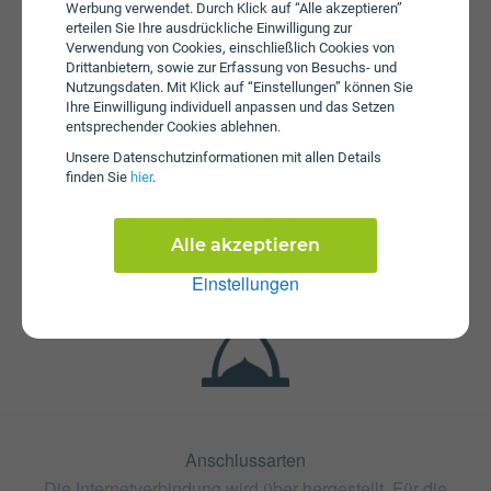
Werbung verwendet. Durch Klick auf “Alle akzeptieren”
erteilen Sie Ihre ausdrückliche Einwilligung zur
Verwendung von Cookies, einschließlich Cookies von
Drittanbietern, sowie zur Erfassung von Besuchs- und
Nutzungsdaten. Mit Klick auf “Einstellungen” können Sie
Ihre Einwilligung individuell anpassen und das Setzen
entsprechender Cookies ablehnen.
Unsere Daten­schutz­informationen mit allen Details
Fristen
finden Sie
hier
.
Die Vertragslaufzeit bei Kleine Kati!+ beträgt 24 Monate.
Die Kündigungsfrist beträgt 1 Monat.
Alle akzeptieren
Einstellungen
Anschlussarten
Die Internetverbindung wird über hergestellt. Für die