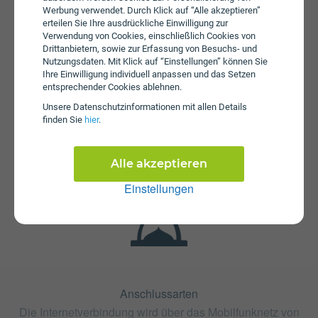
Werbung verwendet. Durch Klick auf “Alle akzeptieren”
erteilen Sie Ihre ausdrückliche Einwilligung zur
Verwendung von Cookies, einschließlich Cookies von
Drittanbietern, sowie zur Erfassung von Besuchs- und
Nutzungsdaten. Mit Klick auf “Einstellungen” können Sie
Ihre Einwilligung individuell anpassen und das Setzen
entsprechender Cookies ablehnen.
Unsere Daten­schutz­informationen mit allen Details
Fristen
finden Sie
hier
.
Die Vertragslaufzeit bei Kombi Super beträgt 24 Monate.
Die Kündigungsfrist beträgt 1 Monat.
Alle akzeptieren
Einstellungen
Anschlussarten
Die Internetverbindung wird über das Mobilfunknetz von