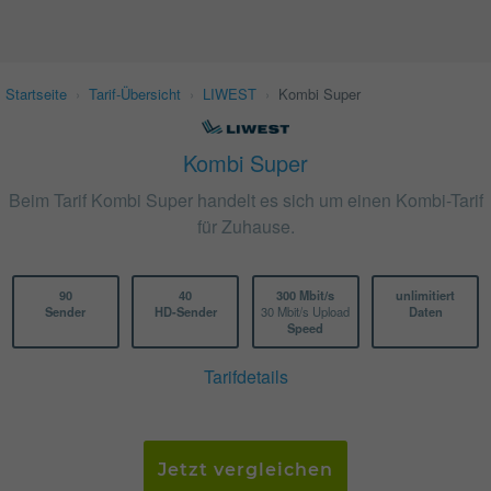
Startseite
›
Tarif-Übersicht
›
LIWEST
›
Kombi Super
Kombi Super
Beim Tarif Kombi Super handelt es sich um einen Kombi-Tarif
für Zuhause.
90
40
300 Mbit/s
unlimitiert
Sender
HD-Sender
30 Mbit/s Upload
Daten
Speed
Tarifdetails
Jetzt vergleichen