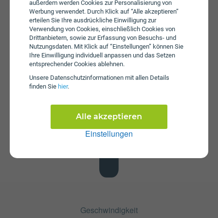
außerdem werden Cookies zur Personalisierung von
Werbung verwendet. Durch Klick auf “Alle akzeptieren”
erteilen Sie Ihre ausdrückliche Einwilligung zur
Verwendung von Cookies, einschließlich Cookies von
Drittanbietern, sowie zur Erfassung von Besuchs- und
Datenstick
Nutzungsdaten. Mit Klick auf “Einstellungen” können Sie
Im Tarif Daten XL ist kein Datenstick enthalten. Die SIM-
Ihre Einwilligung individuell anpassen und das Setzen
entsprechender Cookies ablehnen.
Karte kann in jedem gängigen Datenstick betrieben
werden, um Computer oder Laptop mit dem Internet zu
Unsere Daten­schutz­informationen mit allen Details
verbinden. Alternativ kann die SIM-Karte von Lycamobile
finden Sie
hier
.
auch in Tablets verwendet werden.
Alle akzeptieren
Einstellungen
Geschwindigkeit