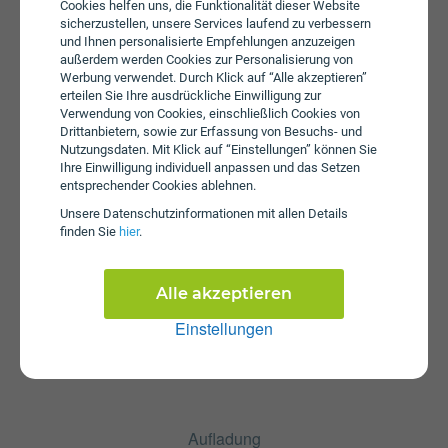
erhoben.
Cookies helfen uns, die Funktionalität dieser Website
sicherzustellen, unsere Services laufend zu verbessern
und Ihnen personalisierte Empfehlungen anzuzeigen
außerdem werden Cookies zur Personalisierung von
Werbung verwendet. Durch Klick auf “Alle akzeptieren”
erteilen Sie Ihre ausdrückliche Einwilligung zur
Verwendung von Cookies, einschließlich Cookies von
Drittanbietern, sowie zur Erfassung von Besuchs- und
Nutzungsdaten. Mit Klick auf “Einstellungen” können Sie
Ihre Einwilligung individuell anpassen und das Setzen
Startpaket
entsprechender Cookies ablehnen.
Die SIM-Karte zum Tarif National L für 12 Monate ist
Unsere Daten­schutz­informationen mit allen Details
kostenlos und über die Webseite von Lycamobile
finden Sie
hier
.
erhältlich. Tarifoptionen können nach Erhalt der Karte
hinzugebucht werden.
Alle akzeptieren
Einstellungen
Aufladung