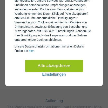
erhoben.
sicherzustellen, unsere Services laufend zu verbessern
und Ihnen personalisierte Empfehlungen anzuzeigen
außerdem werden Cookies zur Personalisierung von
Werbung verwendet. Durch Klick auf “Alle akzeptieren”
erteilen Sie Ihre ausdrückliche Einwilligung zur
Verwendung von Cookies, einschließlich Cookies von
Drittanbietern, sowie zur Erfassung von Besuchs- und
Nutzungsdaten. Mit Klick auf “Einstellungen” können Sie
Ihre Einwilligung individuell anpassen und das Setzen
entsprechender Cookies ablehnen.
Startpaket
Unsere Daten­schutz­informationen mit allen Details
Die SIM-Karte zum Tarif National S ist kostenlos und über
finden Sie
hier
.
die Webseite von Lycamobile erhältlich. Tarifoptionen
können nach Erhalt der Karte hinzugebucht werden.
Alle akzeptieren
Einstellungen
Aufladung
Das Wertkarten-Guthaben kann über Ladebons in Höhe