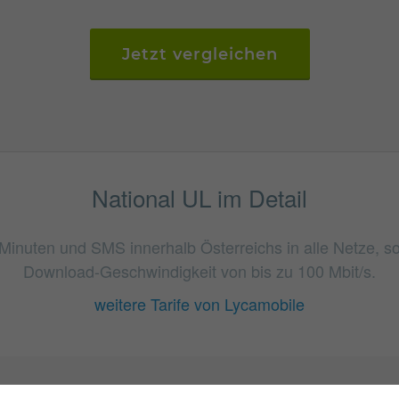
Jetzt vergleichen
National UL im Detail
te Minuten und SMS innerhalb Österreichs in alle Netze, s
Download-Geschwindigkeit von bis zu 100 Mbit/s.
weitere Tarife von Lycamobile