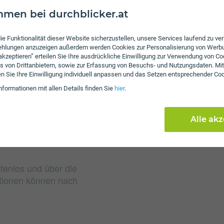
men bei durchblicker.at
Gebühren
ie Funktionalität dieser Website sicherzustellen, unsere Services laufend zu v
Nach Verbrauch der inkl
fehlungen anzuzeigen außerdem werden Cookies zur Personalisierung von Werb
von 12 ct/€ pro Minute 
 akzeptieren” erteilen Sie Ihre ausdrückliche Einwilligung zur Verwendung von Co
das inkludierte Datenvo
s von Drittanbietern, sowie zur Erfassung von Besuchs- und Nutzungsdaten. Mit
en Sie Ihre Einwilligung individuell anpassen und das Setzen entsprechender Co
Mbit/s weitersurfen. Bei
nformationen mit allen Details finden Sie
hier
.
Servicepauschale erhob
Alle ak
stenlos und über die
ptionen können nach