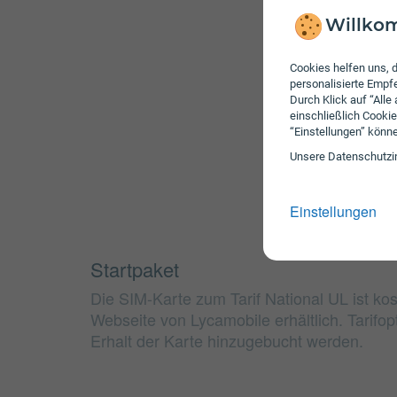
Willkom
Cookies helfen uns, d
personalisierte Emp
Durch Klick auf “Alle
einschließlich Cookie
“Einstellungen” könn
Unsere Daten­schutz­i
Einstellungen
Startpaket
Die SIM-Karte zum Tarif National UL ist ko
Webseite von Lycamobile erhältlich. Tarifo
Erhalt der Karte hinzugebucht werden.