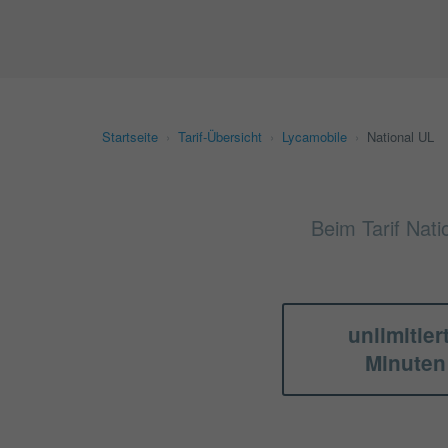
Startseite
›
Tarif-Übersicht
›
Lycamobile
›
National UL
Beim Tarif Nati
unlimitier
Minuten