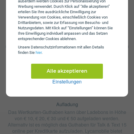
außerdem werden Cookies zur Personalisierung von
Werbung verwendet. Durch Klick auf “Alle akzeptieren”
erteilen Sie Ihre ausdrückliche Einwilligung zur
Verwendung von Cookies, einschließlich Cookies von
Drittanbietern, sowie zur Erfassung von Besuchs- und
Nutzungsdaten. Mit Klick auf “Einstellungen” können Sie
Startpaket
Ihre Einwilligung individuell anpassen und das Setzen
entsprechender Cookies ablehnen.
Die SIM-Karte zum Tarif Talk & Text 15 ist kostenlos und
über die Webseite von Lycamobile erhältlich. Tarifoptionen
Unsere Daten­schutz­informationen mit allen Details
können nach Erhalt der Karte hinzugebucht werden.
finden Sie
hier
.
Alle akzeptieren
Einstellungen
Aufladung
Das Wertkarten-Guthaben kann über Ladebons in Höhe
von € 10, € 20, € 30 und € 50 aufgeladen werden.
Alternativ ist es möglich das Guthaben für Talk & Text 15
online per Kreditkarte aufzuladen. Lycamobile bietet