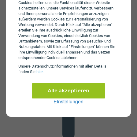
jährliche Servicepauschale beträgt € 27.
Cookies helfen uns, die Funktionalität dieser Website
sicherzustellen, unsere Services laufend zu verbessern
und Ihnen personalisierte Empfehlungen anzuzeigen
außerdem werden Cookies zur Personalisierung von
Werbung verwendet. Durch Klick auf “Alle akzeptieren”
erteilen Sie Ihre ausdrückliche Einwilligung zur
Verwendung von Cookies, einschließlich Cookies von
Drittanbietern, sowie zur Erfassung von Besuchs- und
Nutzungsdaten. Mit Klick auf “Einstellungen” können Sie
Ihre Einwilligung individuell anpassen und das Setzen
Datenstick
entsprechender Cookies ablehnen.
Im Tarif Internet Flex 125 ist kein Datenstick enthalten. Die
Unsere Daten­schutz­informationen mit allen Details
SIM-Karte kann in jedem gängigen Datenstick betrieben
finden Sie
hier
.
werden, um Computer oder Laptop mit dem Internet zu
verbinden. Alternativ kann die SIM-Karte von Magenta
auch in Tablets verwendet werden.
Alle akzeptieren
Einstellungen