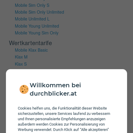
Mobile Sim Only S
Mobile Sim Only Unlimited
Mobile Unlimited L
Mobile Young Unlimited
Mobile Young Sim Only
Wertkartentarife
Mobile Klax Basic
Klax M
Klax S
Klax Unlimited Aktion
Mobiles Internet
Willkommen bei
durchblicker.at
Vertragstarife
Hi!Magenta Internet
Internet 5G M
Cookies helfen uns, die Funktionalität dieser Website
sicherzustellen, unsere Services laufend zu verbessern
Internet 5G S
und Ihnen personalisierte Empfehlungen anzuzeigen
Internet 5G S
außerdem werden Cookies zur Personalisierung von
Internet 5G XS
Werbung verwendet. Durch Klick auf “Alle akzeptieren”