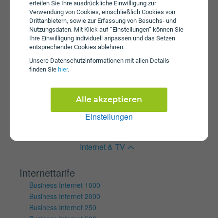
erteilen Sie Ihre ausdrückliche Einwilligung zur
Internet 5G Young XS plus
Verwendung von Cookies, einschließlich Cookies von
Tablet Internet S SIM Only
Drittanbietern, sowie zur Erfassung von Besuchs- und
Nutzungsdaten. Mit Klick auf “Einstellungen” können Sie
Wertkartentarife
Ihre Einwilligung individuell anpassen und das Setzen
Internet Klax S Box
entsprechender Cookies ablehnen.
Internet Klax M Box
Unsere Daten­schutz­informationen mit allen Details
Internet KLAX 5G L
finden Sie
hier
.
Internet Klax M
Internet Klax S
Alle akzeptieren
Mobile Internet Klax Basic
Mobile Internet Klax M
Einstellungen
Mobile Internet Klax S
Internet & TV
Internettarife
Business Internet 1000
Business Internet 2000
Business Internet 250