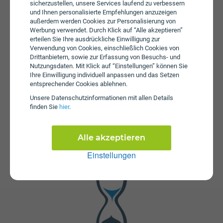
sicherzustellen, unsere Services laufend zu verbessern
monatliche Gebühren von € 75,00 an. Weiters fallen
und Ihnen personalisierte Empfehlungen anzuzeigen
einmalige Gebühren von bis zu € 39,99 an. Die
außerdem werden Cookies zur Personalisierung von
Einmalkosten können sich durch Bestellung im Online-
Werbung verwendet. Durch Klick auf “Alle akzeptieren”
Shop reduzieren.
erteilen Sie Ihre ausdrückliche Einwilligung zur
Verwendung von Cookies, einschließlich Cookies von
Drittanbietern, sowie zur Erfassung von Besuchs- und
Nutzungsdaten. Mit Klick auf “Einstellungen” können Sie
Ihre Einwilligung individuell anpassen und das Setzen
entsprechender Cookies ablehnen.
Unsere Daten­schutz­informationen mit allen Details
finden Sie
hier
.
Fristen
Die Vertragslaufzeit bei Internet 5G L + TV L mit
Alle akzeptieren
Jugendbonus beträgt 24 Monate. Die Kündigungsfrist
Einstellungen
beträgt 1 Monat.