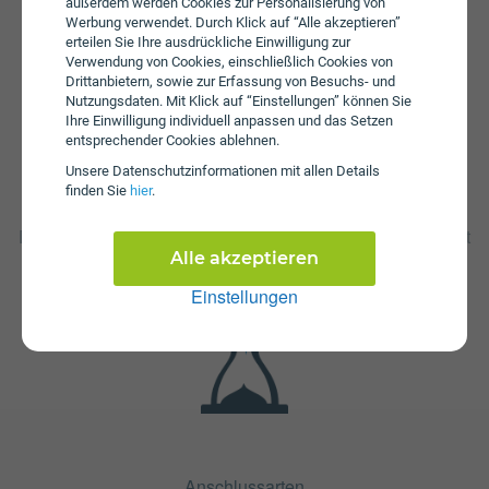
außerdem werden Cookies zur Personalisierung von
beträgt € 29,99.
Werbung verwendet. Durch Klick auf “Alle akzeptieren”
erteilen Sie Ihre ausdrückliche Einwilligung zur
Verwendung von Cookies, einschließlich Cookies von
Drittanbietern, sowie zur Erfassung von Besuchs- und
Nutzungsdaten. Mit Klick auf “Einstellungen” können Sie
Ihre Einwilligung individuell anpassen und das Setzen
entsprechender Cookies ablehnen.
Unsere Daten­schutz­informationen mit allen Details
finden Sie
hier
.
Fristen
Die Vertragslaufzeit bei gigakraft Youth 150 + TV M beträgt
24 Monate. Die Kündigungsfrist beträgt 1 Monat.
Alle akzeptieren
Einstellungen
Anschlussarten