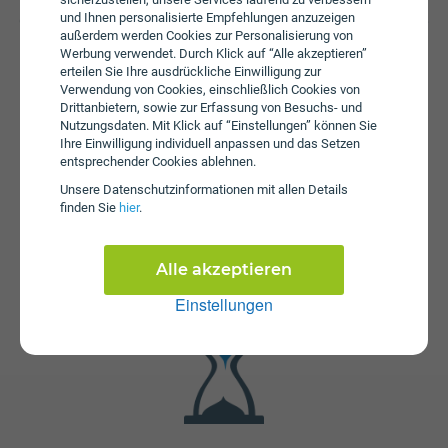
Gebühren von € 48,00 an. Die jährliche Servicepauschale
und Ihnen personalisierte Empfehlungen anzuzeigen
außerdem werden Cookies zur Personalisierung von
beträgt € 27,00.
Werbung verwendet. Durch Klick auf “Alle akzeptieren”
erteilen Sie Ihre ausdrückliche Einwilligung zur
Verwendung von Cookies, einschließlich Cookies von
Drittanbietern, sowie zur Erfassung von Besuchs- und
Nutzungsdaten. Mit Klick auf “Einstellungen” können Sie
Ihre Einwilligung individuell anpassen und das Setzen
entsprechender Cookies ablehnen.
Unsere Daten­schutz­informationen mit allen Details
finden Sie
hier
.
Fristen
Der Tarif TV S + Youth Internet 150 ist ohne
Mindestvertragslaufzeit (ohne Bindung) erhältlich. Die
Alle akzeptieren
Kündigungsfrist beträgt 1 Monat.
Einstellungen