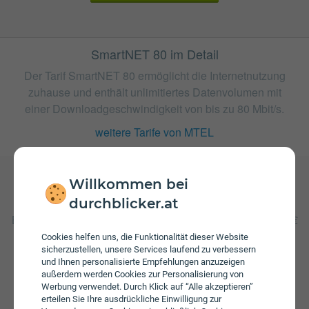
SmartNET 80 im Detail
Der Tarif SmartNET 80 ermöglicht die Internetnutzung
zuhause und enthält unlimitiertes Datenvolumen mit
einer Downloadgeschwindigkeit von bis zu 80 Mbit/s.
weitere Tarife von MTEL
Willkommen bei
Gebühren
durchblicker.at
Beim Tarif SmartNET 80 fallen monatliche Gebühren von €
40,00 an. Die jährliche Servicepauschale beträgt € 12,00.
Cookies helfen uns, die Funktionalität dieser Website
Weiters fallen einmalige Gebühren von bis zu € 29,90 an.
sicherzustellen, unsere Services laufend zu verbessern
und Ihnen personalisierte Empfehlungen anzuzeigen
außerdem werden Cookies zur Personalisierung von
Werbung verwendet. Durch Klick auf “Alle akzeptieren”
erteilen Sie Ihre ausdrückliche Einwilligung zur