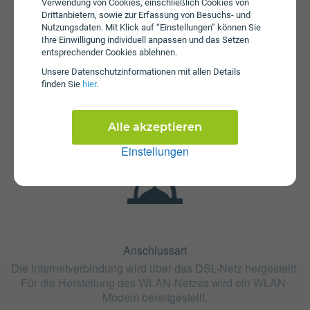
Verwendung von Cookies, einschließlich Cookies von
Drittanbietern, sowie zur Erfassung von Besuchs- und
Nutzungsdaten. Mit Klick auf “Einstellungen” können Sie
Ihre Einwilligung individuell anpassen und das Setzen
entsprechender Cookies ablehnen.
Fristen
Unsere Daten­schutz­informationen mit allen Details
Der Tarif SmartNET 80 ist ohne Bindung oder mit 24
finden Sie
hier
.
Monaten Bindung erhältlich. Die Kündigungsfrist beträgt 1
Monat.
Alle akzeptieren
Einstellungen
Anschlussart
Die Internetverbindung wird über das DSL-Netz hergestellt.
Für die Herstellung des WLAN-Netzes wird ein WLAN-
Modem bereitgestellt.