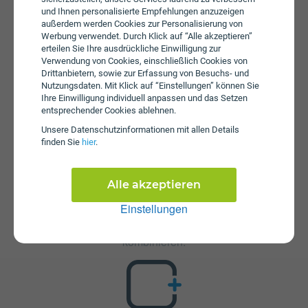
aufgebraucht ist können Sie mit 42 Mbit/s weitersurfen.
und Ihnen personalisierte Empfehlungen anzuzeigen
Zusätzlich fällt beim B-ROAM M eine Aktivierungsgebühr
außerdem werden Cookies zur Personalisierung von
in Höhe von € 25 an. Es wird keine Servicepauschale
Werbung verwendet. Durch Klick auf “Alle akzeptieren”
erhoben.
erteilen Sie Ihre ausdrückliche Einwilligung zur
Verwendung von Cookies, einschließlich Cookies von
Drittanbietern, sowie zur Erfassung von Besuchs- und
Nutzungsdaten. Mit Klick auf “Einstellungen” können Sie
Ihre Einwilligung individuell anpassen und das Setzen
entsprechender Cookies ablehnen.
Unsere Daten­schutz­informationen mit allen Details
finden Sie
hier
.
Zusatzpakete
B-ROAM M ist mit verschiedenen Zusatzangeboten
Alle akzeptieren
erweiterbar. Mehr über kombinierbare Zusatzprodukte
Einstellungen
erfahren Sie in unserm Handytarif-Rechner. Dort können
Sie den Tarif nach Belieben mit anderen Angeboten
kombinieren.