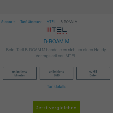
Startseite
›
Tarif-Übersicht
›
MTEL
›
B-ROAM M
B-ROAM M
Beim Tarif B-ROAM M handelte es sich um einen Handy-
Vertragstarif von MTEL.
unlimitierte
unlimitierte
60 GB
Minuten
SMS
Daten
Tarifdetails
Jetzt vergleichen