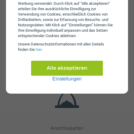
Werbung verwendet. Durch Klick auf “Alle akzeptieren”
erteilen Sie Ihre ausdrückliche Einwilligung zur
Verwendung von Cookies, einschließlich Cookies von
Drittanbietern, sowie zur Erfassung von Besuchs- und
Nutzungsdaten. Mit Klick auf “Einstellungen” können Sie
Ihre Einwilligung individuell anpassen und das Setzen
entsprechender Cookies ablehnen.
Unsere Daten­schutz­informationen mit allen Details
finden Sie
hier
.
Fristen
Die Vertragslaufzeit bei Surf & Stream 550 beträgt 24
Monate. Die Kündigungsfrist beträgt 1 Monat.
Alle akzeptieren
Einstellungen
Anschlussarten