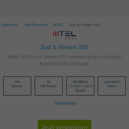
Startseite
›
Tarif-Übersicht
›
MTEL
›
Surf & Stream 550
Surf & Stream 550
Beim Tarif Surf & Stream 550 handelte es sich um einen
Kombi-Tarif für Zuhause.
300
25
550 Mbit/s
unlimitiert
Sender
HD-Sender
110 Mbit/s Upload
Daten
Speed
Tarifdetails
Jetzt vergleichen