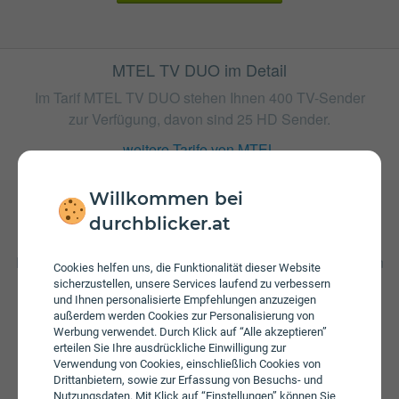
MTEL TV DUO im Detail
Im Tarif MTEL TV DUO stehen Ihnen 400 TV-Sender
zur Verfügung, davon sind 25 HD Sender.
weitere Tarife von MTEL
Willkommen bei
durchblicker.at
Gebühren
Beim Tarif MTEL TV DUO fallen monatliche Gebühren von
Cookies helfen uns, die Funktionalität dieser Website
€ 21,99 an.
sicherzustellen, unsere Services laufend zu verbessern
und Ihnen personalisierte Empfehlungen anzuzeigen
außerdem werden Cookies zur Personalisierung von
Werbung verwendet. Durch Klick auf “Alle akzeptieren”
erteilen Sie Ihre ausdrückliche Einwilligung zur
Verwendung von Cookies, einschließlich Cookies von
Drittanbietern, sowie zur Erfassung von Besuchs- und
Nutzungsdaten. Mit Klick auf “Einstellungen” können Sie