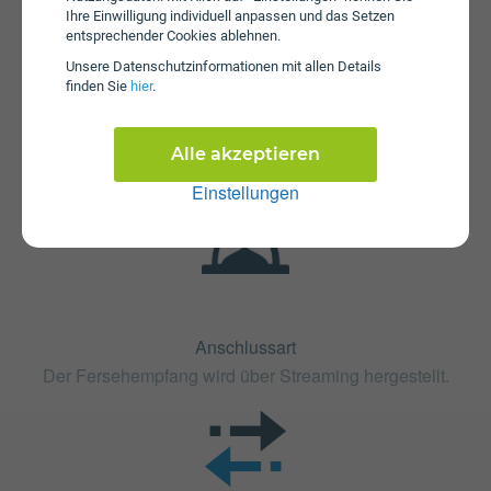
Ihre Einwilligung individuell anpassen und das Setzen
entsprechender Cookies ablehnen.
Fristen
Unsere Daten­schutz­informationen mit allen Details
Der Tarif MTEL TV DUO ist ohne Mindestvertragslaufzeit
finden Sie
hier
.
(ohne Bindung) erhältlich. Die Kündigungsfrist beträgt 1
Monat.
Alle akzeptieren
Einstellungen
Anschlussart
Der Fersehempfang wird über Streaming hergestellt.