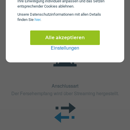
Ihre Einwilligung individuell anpassen und das Setzen
entsprechender Cookies ablehnen.
Fristen
Unsere Daten­schutz­informationen mit allen Details
Die Vertragslaufzeit bei B:SMART XL (24) beträgt 24
finden Sie
hier
.
Monate. Die Kündigungsfrist beträgt 1 Monat.
Alle akzeptieren
Einstellungen
Anschlussart
Der Fersehempfang wird über Streaming hergestellt.