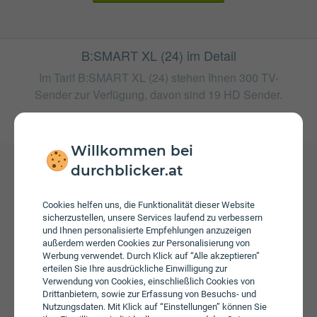
B:SMART XL (24) im Detail
Im Tarif B:SMART XL (24) stehen Ihnen 300 TV-
Sender zur Verfügung, davon sind 19 HD Sender.
weitere Tarife von MTEL
Willkommen bei
durchblicker.at
Gebühren
Cookies helfen uns, die Funktionalität dieser Website
Beim Tarif B:SMART XL (24) fallen monatliche Gebühren
sicherzustellen, unsere Services laufend zu verbessern
von € 15,00 an.
und Ihnen personalisierte Empfehlungen anzuzeigen
außerdem werden Cookies zur Personalisierung von
Werbung verwendet. Durch Klick auf “Alle akzeptieren”
erteilen Sie Ihre ausdrückliche Einwilligung zur
Verwendung von Cookies, einschließlich Cookies von
Drittanbietern, sowie zur Erfassung von Besuchs- und
Nutzungsdaten. Mit Klick auf “Einstellungen” können Sie