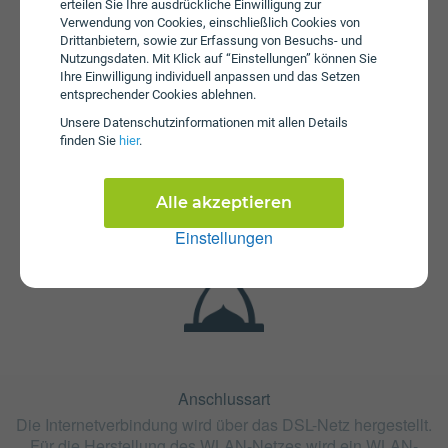
erteilen Sie Ihre ausdrückliche Einwilligung zur
Verwendung von Cookies, einschließlich Cookies von
Drittanbietern, sowie zur Erfassung von Besuchs- und
Nutzungsdaten. Mit Klick auf “Einstellungen” können Sie
Ihre Einwilligung individuell anpassen und das Setzen
entsprechender Cookies ablehnen.
Unsere Daten­schutz­informationen mit allen Details
Fristen
finden Sie
hier
.
Die Vertragslaufzeit bei Oja 165 Winteraktion beträgt 24
Monate. Die Kündigungsfrist beträgt 1 Monat.
Alle akzeptieren
Einstellungen
Anschlussart
Die Internetverbindung wird über das DSL-Netz hergestellt.
Für die Herstellung des WLAN-Netzes wird ein WLAN-