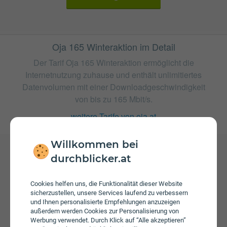
Oja 165 Winteraktion im Detail
Der Tarif Oja 165 Winteraktion ermöglicht die
Internetnutzung zuhause und enthält unlimitiertes
Datenvolumen mit einer Downloadgeschwindigkeit
von bis zu 165 Mbit/s.
weitere Tarife von oja.at
Willkommen bei
durchblicker.at
Gebühren
Beim Tarif Oja 165 Winteraktion fallen monatliche
Cookies helfen uns, die Funktionalität dieser Website
Gebühren von € 29,00 an. Weiters fallen einmalige
sicherzustellen, unsere Services laufend zu verbessern
Gebühren von bis zu € 160,00 an. Die Einmalkosten
und Ihnen personalisierte Empfehlungen anzuzeigen
können sich durch eine längere Bindungsfrist reduzieren.
außerdem werden Cookies zur Personalisierung von
Werbung verwendet. Durch Klick auf “Alle akzeptieren”