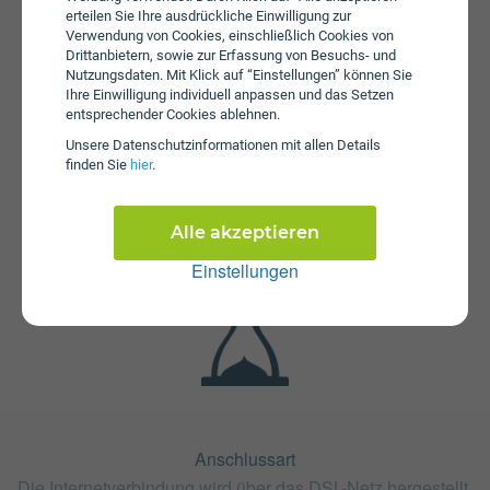
erteilen Sie Ihre ausdrückliche Einwilligung zur
Verwendung von Cookies, einschließlich Cookies von
Drittanbietern, sowie zur Erfassung von Besuchs- und
Nutzungsdaten. Mit Klick auf “Einstellungen” können Sie
Ihre Einwilligung individuell anpassen und das Setzen
entsprechender Cookies ablehnen.
Unsere Daten­schutz­informationen mit allen Details
Fristen
finden Sie
hier
.
Der Tarif Oja 40 Winteraktion ist mit 24 Monaten oder mit
12 Monaten Bindung erhältlich. Die Kündigungsfrist
beträgt 1 Monat.
Alle akzeptieren
Einstellungen
Anschlussart
Die Internetverbindung wird über das DSL-Netz hergestellt.