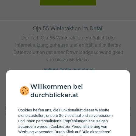
Oja 55 Winteraktion im Detail
Der Tarif Oja 55 Winteraktion ermöglicht die
Internetnutzung zuhause und enthält unlimitiertes
Datenvolumen mit einer Downloadgeschwindigkeit
von bis zu 55 Mbit/s.
weitere Tarife von oja.at
Willkommen bei
durchblicker.at
Gebühren
Beim Tarif Oja 55 Winteraktion fallen monatliche Gebühren
Cookies helfen uns, die Funktionalität dieser Website
von € 18,00 an. Weiters fallen einmalige Gebühren von bis
sicherzustellen, unsere Services laufend zu verbessern
zu € 160,00 an. Die Einmalkosten können sich durch eine
und Ihnen personalisierte Empfehlungen anzuzeigen
längere Bindungsfrist reduzieren.
außerdem werden Cookies zur Personalisierung von
Werbung verwendet. Durch Klick auf “Alle akzeptieren”