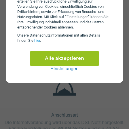
erteilen Sie Ihre ausdrückliche Einwilligung zur
Verwendung von Cookies, einschließlich Cookies von
Drittanbietern, sowie zur Erfassung von Besuchs- und
Nutzungsdaten. Mit Klick auf “Einstellungen” können Sie
Ihre Einwilligung individuell anpassen und das Setzen
entsprechender Cookies ablehnen.
Unsere Daten­schutz­informationen mit allen Details
Fristen
finden Sie
hier
.
Die Vertragslaufzeit bei Oja 55 Winteraktion beträgt 24
Monate. Die Kündigungsfrist beträgt 1 Monat.
Alle akzeptieren
Einstellungen
Anschlussart
Die Internetverbindung wird über das DSL-Netz hergestellt.
Für die Herstellung des WLAN-Netzes wird ein WLAN-