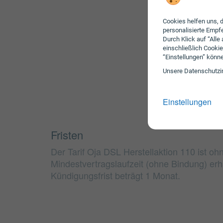
Cookies helfen uns, d
personalisierte Emp
Durch Klick auf “Alle
einschließlich Cookie
“Einstellungen” könn
Unsere Daten­schutz­i
Einstellungen
Fristen
Der Tarif Oja DSL Herstellaktion 110 ist oh
Mindestvertragslaufzeit (ohne Bindung) erhä
Kündigungsfrist beträgt 1 Monat.