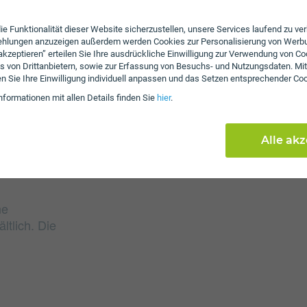
ie Funktionalität dieser Website sicherzustellen, unsere Services laufend zu v
Gebühren
fehlungen anzuzeigen außerdem werden Cookies zur Personalisierung von Werb
 akzeptieren” erteilen Sie Ihre ausdrückliche Einwilligung zur Verwendung von Co
Beim Tarif Oja DSL Hers
s von Drittanbietern, sowie zur Erfassung von Besuchs- und Nutzungsdaten. Mit
von € 28,00 an. Weiters
en Sie Ihre Einwilligung individuell anpassen und das Setzen entsprechender Co
60,00 an.
nformationen mit allen Details finden Sie
hier
.
Alle ak
ne
ltlich. Die