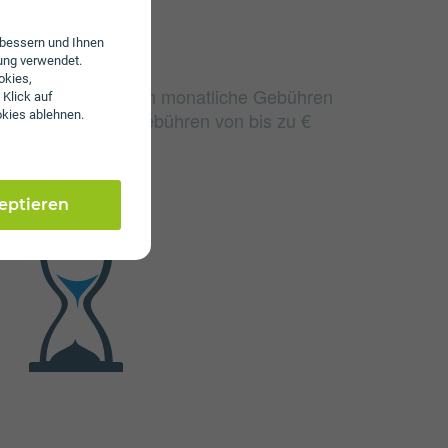
erbessern und Ihnen
ung verwendet.
okies,
tellaktion 110 fallen monatliche Gebühren
 Klick auf
 fallen einmalige Gebühren von bis zu €
okies ablehnen.
zeptieren