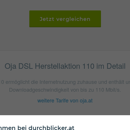
Jetzt vergleichen
Oja DSL Herstellaktion 110 im Detail
10 ermöglicht die Internetnutzung zuhause und enthält u
Downloadgeschwindigkeit von bis zu 110 Mbit/s.
weitere Tarife von oja.at
men bei durchblicker.at