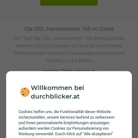
Oja DSL Herstellaktion 165 im Detail
Der Tarif Oja DSL Herstellaktion 165 ermöglicht die
Internetnutzung zuhause und enthält unlimitiertes
Datenvolumen mit einer Downloadgeschwindigkeit
von bis zu 165 Mbit/s.
weitere Tarife von oja.at
Willkommen bei
durchblicker.at
Gebühren
Beim Tarif Oja DSL Herstellaktion 165 fallen monatliche
Cookies helfen uns, die Funktionalität dieser Website
Gebühren von € 34,00 an. Weiters fallen einmalige
sicherzustellen, unsere Services laufend zu verbessern
Gebühren von bis zu € 60,00 an.
und Ihnen personalisierte Empfehlungen anzuzeigen
außerdem werden Cookies zur Personalisierung von
Werbung verwendet. Durch Klick auf “Alle akzeptieren”