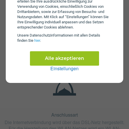
erteilen Sie Ihre ausdrückliche Einwilligung zur
Verwendung von Cookies, einschließlich Cookies von
Drittanbietern, sowie zur Erfassung von Besuchs- und
Nutzungsdaten. Mit Klick auf “Einstellungen” können Sie
Ihre Einwilligung individuell anpassen und das Setzen
entsprechender Cookies ablehnen.
Fristen
Unsere Daten­schutz­informationen mit allen Details
finden Sie
hier
.
Der Tarif Oja DSL Herstellaktion 165 ist ohne
Mindestvertragslaufzeit (ohne Bindung) erhältlich. Die
Kündigungsfrist beträgt 1 Monat.
Alle akzeptieren
Einstellungen
Anschlussart
Die Internetverbindung wird über das DSL-Netz hergestellt.
Für die Herstellung des WLAN-Netzes wird ein WLAN-