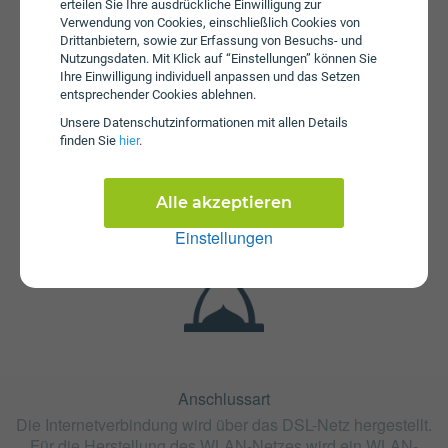
erteilen Sie Ihre ausdrückliche Einwilligung zur
Verwendung von Cookies, einschließlich Cookies von
Drittanbietern, sowie zur Erfassung von Besuchs- und
Nutzungsdaten. Mit Klick auf “Einstellungen” können Sie
Ihre Einwilligung individuell anpassen und das Setzen
entsprechender Cookies ablehnen.
Fristen
Unsere Daten­schutz­informationen mit allen Details
finden Sie
hier
.
Der Tarif Oja DSL Herstellaktion 330 ist ohne
Mindestvertragslaufzeit (ohne Bindung) erhältlich. Die
Kündigungsfrist beträgt 1 Monat.
Alle akzeptieren
Einstellungen
Anschlussart
Die Internetverbindung wird über das DSL-Netz hergestellt.
Für die Herstellung des WLAN-Netzes wird ein WLAN-