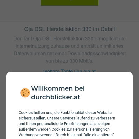
Oja DSL Herstellaktion 330 im Detail
Der Tarif Oja DSL Herstellaktion 330 ermöglicht die
Internetnutzung zuhause und enthält unlimitiertes
Datenvolumen mit einer Downloadgeschwindigkeit
von bis zu 330 Mbit/s.
weitere Tarife von oja.at
Willkommen bei
durchblicker.at
Gebühren
Beim Tarif Oja DSL Herstellaktion 330 fallen monatliche
Cookies helfen uns, die Funktionalität dieser Website
Gebühren von € 50,00 an. Weiters fallen einmalige
sicherzustellen, unsere Services laufend zu verbessern
Gebühren von bis zu € 60,00 an.
und Ihnen personalisierte Empfehlungen anzuzeigen
außerdem werden Cookies zur Personalisierung von
Werbung verwendet. Durch Klick auf “Alle akzeptieren”