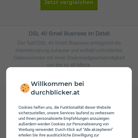
Jetzt vergleichen
DSL 40 Small Business im Detail
Der Tarif DSL 40 Small Business ermöglicht die
Internetnutzung zuhause und enthält unlimitiertes
Datenvolumen mit einer Downloadgeschwindigkeit
von bis zu 40 Mbit/s.
weitere Tarife von oja.at
Willkommen bei
durchblicker.at
Gebühren
Cookies helfen uns, die Funktionalität dieser Website
Beim Tarif DSL 40 Small Business fallen monatliche
sicherzustellen, unsere Services laufend zu verbessern
und Ihnen personalisierte Empfehlungen anzuzeigen
Gebühren von € 20,00 an.
außerdem werden Cookies zur Personalisierung von
Werbung verwendet. Durch Klick auf “Alle akzeptieren”
erteilen Sie Ihre ausdrückliche Einwilligung zur