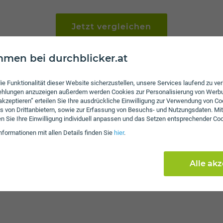
Jetzt vergleichen
men bei durchblicker.at
ie Funktionalität dieser Website sicherzustellen, unsere Services laufend zu v
fehlungen anzuzeigen außerdem werden Cookies zur Personalisierung von Werb
 akzeptieren” erteilen Sie Ihre ausdrückliche Einwilligung zur Verwendung von Co
aktuelle Tarife
s von Drittanbietern, sowie zur Erfassung von Besuchs- und Nutzungsdaten. Mit
en Sie Ihre Einwilligung individuell anpassen und das Setzen entsprechender Co
Mobilfunk
nformationen mit allen Details finden Sie
hier
.
ife
Alle ak