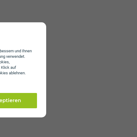
erbessern und Ihnen
ung verwendet.
okies,
 Klick auf
okies ablehnen.
zeptieren