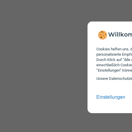
Willkom
Cookies helfen uns, d
personalisierte Emp
Durch Klick auf “Alle
einschließlich Cookie
“Einstellungen” könn
Unsere Daten­schutz­i
Wertkartentar
mobil L
Einstellungen
mobil M
mobil S