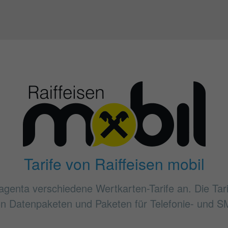
Tarife von Raiffeisen mobil
agenta verschiedene Wertkarten-Tarife an. Die Tar
von Datenpaketen und Paketen für Telefonie- und SM