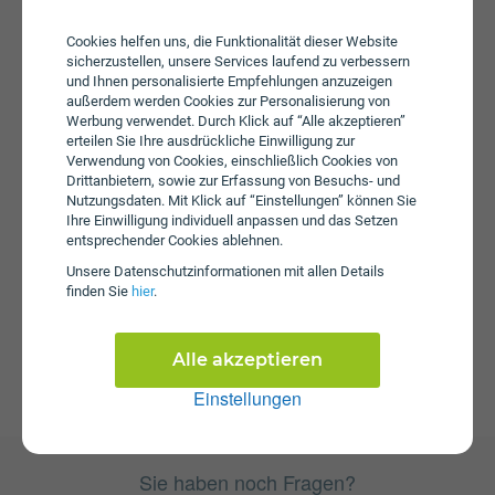
Cookies helfen uns, die Funktionalität dieser Website
sicherzustellen, unsere Services laufend zu verbessern
und Ihnen personalisierte Empfehlungen anzuzeigen
außerdem werden Cookies zur Personalisierung von
Werbung verwendet. Durch Klick auf “Alle akzeptieren”
erteilen Sie Ihre ausdrückliche Einwilligung zur
aktuelle Tarife
Verwendung von Cookies, einschließlich Cookies von
Drittanbietern, sowie zur Erfassung von Besuchs- und
Nutzungsdaten. Mit Klick auf “Einstellungen” können Sie
Mobilfunk
Ihre Einwilligung individuell anpassen und das Setzen
entsprechender Cookies ablehnen.
Wertkartentarife
Unsere Daten­schutz­informationen mit allen Details
mobil L
finden Sie
hier
.
mobil M
mobil S
Alle akzeptieren
Einstellungen
Sie haben noch Fragen?