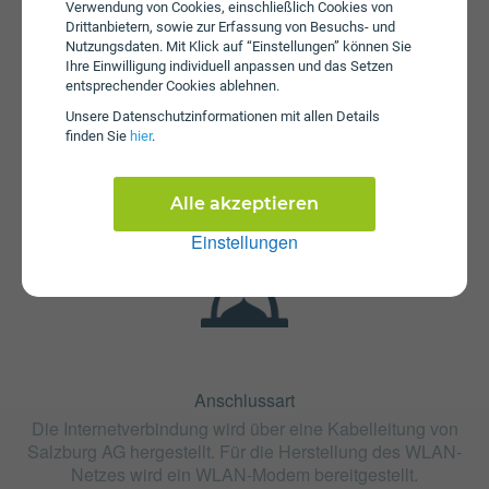
Verwendung von Cookies, einschließlich Cookies von
Drittanbietern, sowie zur Erfassung von Besuchs- und
Nutzungsdaten. Mit Klick auf “Einstellungen” können Sie
Ihre Einwilligung individuell anpassen und das Setzen
entsprechender Cookies ablehnen.
Unsere Daten­schutz­informationen mit allen Details
Fristen
finden Sie
hier
.
Die Vertragslaufzeit bei CableLink Internet 300 beträgt 12
Monate. Die Kündigungsfrist beträgt 2 Monate.
Alle akzeptieren
Einstellungen
Anschlussart
Die Internetverbindung wird über eine Kabelleitung von
Salzburg AG hergestellt. Für die Herstellung des WLAN-
Netzes wird ein WLAN-Modem bereitgestellt.