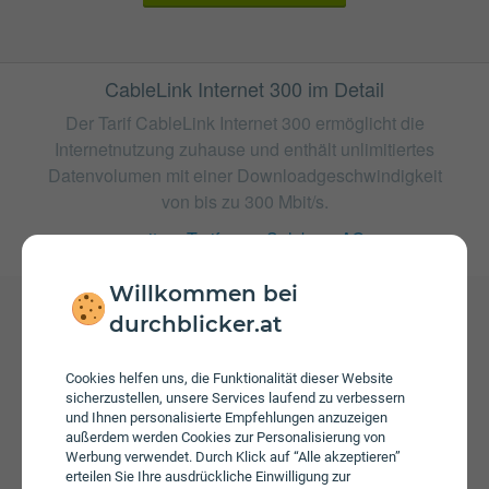
CableLink Internet 300 im Detail
Der Tarif CableLink Internet 300 ermöglicht die
Internetnutzung zuhause und enthält unlimitiertes
Datenvolumen mit einer Downloadgeschwindigkeit
von bis zu 300 Mbit/s.
weitere Tarife von Salzburg AG
Willkommen bei
durchblicker.at
Gebühren
Beim Tarif CableLink Internet 300 fallen monatliche
Cookies helfen uns, die Funktionalität dieser Website
Gebühren von € 44,90 an. Weiters fallen einmalige
sicherzustellen, unsere Services laufend zu verbessern
und Ihnen personalisierte Empfehlungen anzuzeigen
Gebühren von bis zu € 48,00 an.
außerdem werden Cookies zur Personalisierung von
Werbung verwendet. Durch Klick auf “Alle akzeptieren”
erteilen Sie Ihre ausdrückliche Einwilligung zur