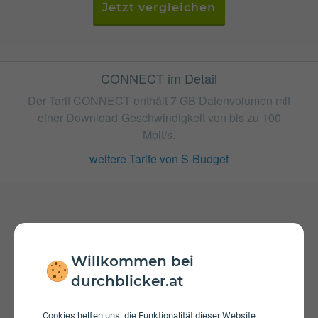
Jetzt vergleichen
CONNECT im Detail
Der Tarif CONNECT enthält 7 GB Datenvolumen mit
einer Download-Geschwindigkeit von bis zu 100
Mbit/s.
weitere Tarife von S-Budget
Gebühren
Nachdem die inkludierte Datenmenge verbraucht ist
Willkommen bei
können Sie mit 7 Mbit/s weitersurfen. Es sind
Zusatzpakete zum Aufstocken von des Datenvolumens
durchblicker.at
erhältlich. Bei einem Wertkarten-Tarif wird keine
Servicepauschale erhoben.
Cookies helfen uns, die Funktionalität dieser Website