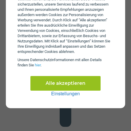
sicherzustellen, unsere Services laufend zu verbessern
und Ihnen personalisierte Empfehlungen anzuzeigen
außerdem werden Cookies zur Personalisierung von
Werbung verwendet. Durch Klick auf “Alle akzeptieren”
erteilen Sie Ihre ausdrückliche Einwilligung zur
Verwendung von Cookies, einschließlich Cookies von
Drittanbietern, sowie zur Erfassung von Besuchs- und
Nutzungsdaten. Mit Klick auf “Einstellungen” können Sie
Datenstick
Ihre Einwilligung individuell anpassen und das Setzen
entsprechender Cookies ablehnen.
Im Tarif CONNECT ist kein Datenstick enthalten. Die SIM-
Karte kann in jedem gängigen Datenstick betrieben
Unsere Daten­schutz­informationen mit allen Details
werden, um Computer oder Laptop mit dem Internet zu
finden Sie
hier
.
verbinden. Alternativ kann die SIM-Karte von S-Budget
auch in Tablets verwendet werden.
Alle akzeptieren
Einstellungen